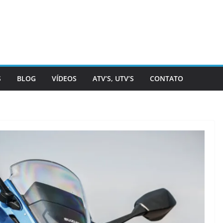
S
BLOG
VÍDEOS
ATV’S, UTV’S
CONTATO