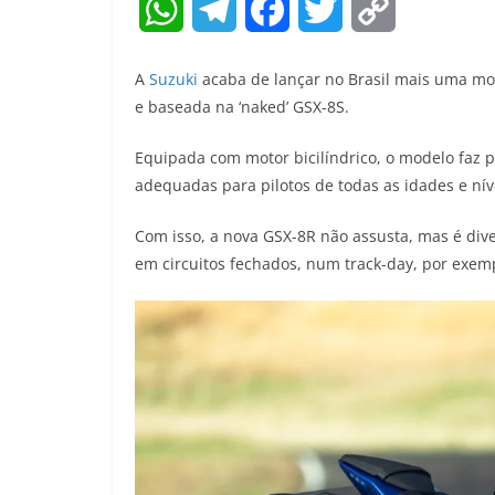
W
T
F
T
C
h
e
a
w
o
A
Suzuki
acaba de lançar no Brasil mais uma mot
a
l
c
i
p
e baseada na ‘naked’ GSX-8S.
t
e
e
t
y
Equipada com motor bicilíndrico, o modelo faz p
adequadas para pilotos de todas as idades e nív
s
g
b
t
L
A
r
o
e
i
Com isso, a nova GSX-8R não assusta, mas é dive
em circuitos fechados, num track-day, por exem
p
a
o
r
n
p
m
k
k