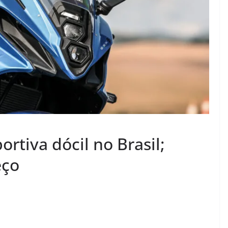
rtiva dócil no Brasil;
eço