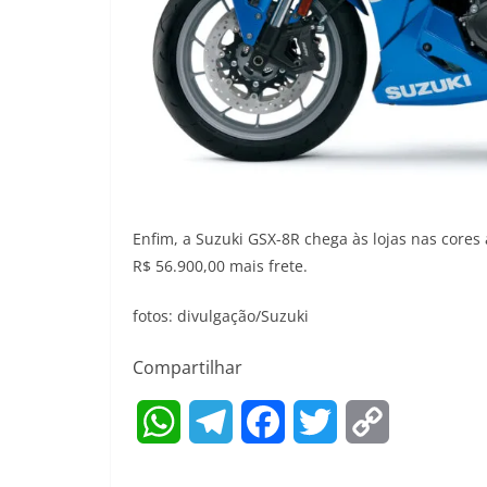
Enfim, a Suzuki GSX-8R chega às lojas nas cores 
R$ 56.900,00 mais frete.
fotos: divulgação/Suzuki
Compartilhar
W
T
F
T
C
h
e
a
w
o