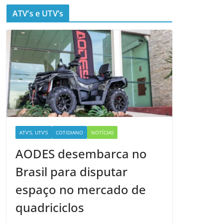
ATV’s e UTV’s
ATV'S, UTV'S
COTIDIANO
NOTÍCIAS
AODES desembarca no
Brasil para disputar
espaço no mercado de
quadriciclos