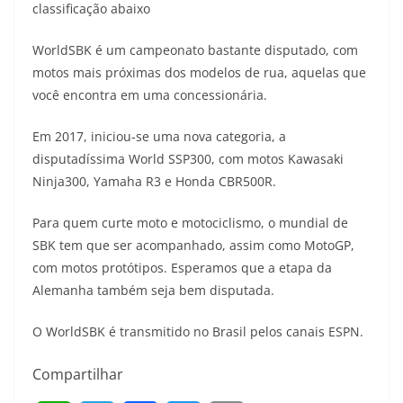
p
m
k
k
classificação abaixo
WorldSBK é um campeonato bastante disputado, com
motos mais próximas dos modelos de rua, aquelas que
você encontra em uma concessionária.
Em 2017, iniciou-se uma nova categoria, a
disputadíssima World SSP300, com motos Kawasaki
Ninja300, Yamaha R3 e Honda CBR500R.
Para quem curte moto e motociclismo, o mundial de
SBK tem que ser acompanhado, assim como MotoGP,
com motos protótipos. Esperamos que a etapa da
Alemanha também seja bem disputada.
O WorldSBK é transmitido no Brasil pelos canais ESPN.
Compartilhar