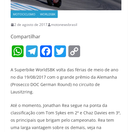
MOTOCICLISMO
WORLDSBK
2 de agosto de 2017
motonewsbrasil
Compartilhar
W
T
F
T
C
h
e
a
w
o
A Superbike WorldSBK volta das férias de meio de ano
a
l
c
i
p
no dia 19/08/2017 com o grande prêmio da Alemanha
(Prosecco DOC German Round) no circuito de
t
e
e
t
y
Lausitzring.
s
g
b
t
L
Até o momento, Jonathan Rea segue na ponta da
A
r
o
e
i
classificação com Tom Sykes em 2º e Chaz Davies em 3º,
os principais que brigam pelo campeonato. Rea tem
p
a
o
r
n
uma larga vantagem sobre os demais, veja na