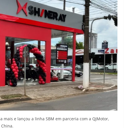
da mais e lançou a linha SBM em parceria com a QJMotor,
 China.