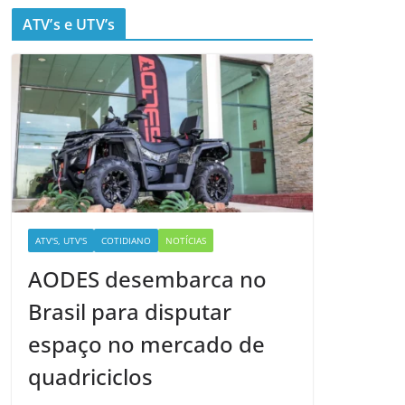
ATV’s e UTV’s
ATV'S, UTV'S
COTIDIANO
NOTÍCIAS
AODES desembarca no
Brasil para disputar
espaço no mercado de
quadriciclos