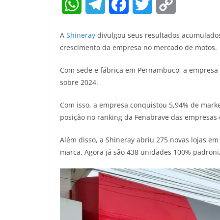
W
T
F
T
C
h
e
a
w
o
A
Shineray
divulgou seus resultados acumulados
a
l
c
i
p
crescimento da empresa no mercado de motos.
t
e
e
t
y
Com sede e fábrica em Pernambuco, a empresa 
sobre 2024.
s
g
b
t
L
A
r
o
e
i
Com isso, a empresa conquistou 5,94% de market
posição no ranking da Fenabrave das empresas 
p
a
o
r
n
Além disso, a Shineray abriu 275 novas lojas em
p
m
k
k
marca. Agora já são 438 unidades 100% padroniz