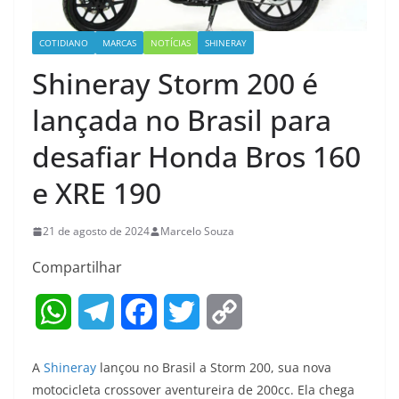
COTIDIANO
MARCAS
NOTÍCIAS
SHINERAY
Shineray Storm 200 é
lançada no Brasil para
desafiar Honda Bros 160
e XRE 190
21 de agosto de 2024
Marcelo Souza
Compartilhar
W
T
F
T
C
h
e
a
w
o
A
Shineray
lançou no Brasil a Storm 200, sua nova
a
l
c
i
p
motocicleta crossover aventureira de 200cc. Ela chega