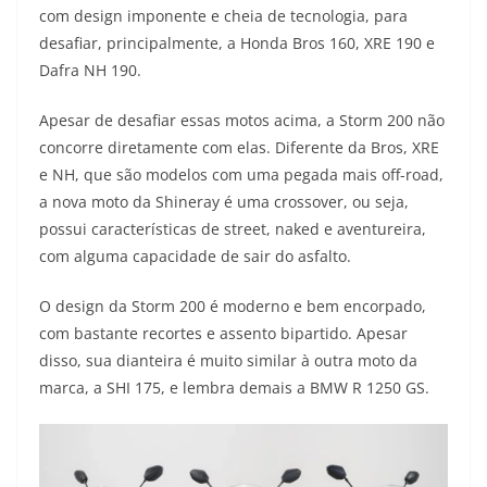
com design imponente e cheia de tecnologia, para
t
e
e
t
y
desafiar, principalmente, a Honda Bros 160, XRE 190 e
s
g
b
t
L
Dafra NH 190.
A
r
o
e
i
Apesar de desafiar essas motos acima, a Storm 200 não
concorre diretamente com elas. Diferente da Bros, XRE
p
a
o
r
n
e NH, que são modelos com uma pegada mais off-road,
p
m
k
k
a nova moto da Shineray é uma crossover, ou seja,
possui características de street, naked e aventureira,
com alguma capacidade de sair do asfalto.
O design da Storm 200 é moderno e bem encorpado,
com bastante recortes e assento bipartido. Apesar
disso, sua dianteira é muito similar à outra moto da
marca, a SHI 175, e lembra demais a BMW R 1250 GS.