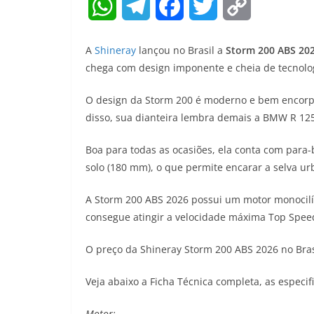
W
T
F
T
C
h
e
a
w
o
A
Shineray
lançou no Brasil a
Storm 200 ABS 20
a
l
c
i
p
chega com design imponente e cheia de tecnolo
t
e
e
t
y
O design da Storm 200 é moderno e bem encorpa
disso, sua dianteira lembra demais a BMW R 12
s
g
b
t
L
A
r
o
e
i
Boa para todas as ocasiões, ela conta com para-
solo (180 mm), o que permite encarar a selva u
p
a
o
r
n
A Storm 200 ABS 2026 possui um motor monocilí
p
m
k
k
consegue atingir a velocidade máxima Top Spee
O preço da Shineray Storm 200 ABS 2026 no Brasi
Veja abaixo a Ficha Técnica completa, as especif
Motor: