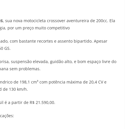
26
, sua nova motocicleta crossover aventureira de 200cc. Ela
gia, por um preço muito competitivo
do, com bastante recortes e assento bipartido. Apesar
50 GS.
brisa, suspensão elevada, guidão alto, e bom espaço livre do
rbana sem problemas.
ndrico de 198,1 cm³ com potência máxima de 20,4 CV e
d de 130 km/h.
l é a partir de R$ 21.590,00.
icações: