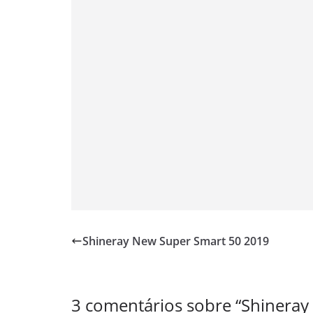
p
m
k
k
Shineray New Super Smart 50 2019
3 comentários sobre “
Shineray