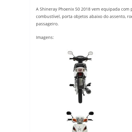
h
e
a
w
o
A Shineray Phoenix 50 2018 vem equipada com pa
a
l
c
i
p
combustível, porta objetos abaixo do assento, ro
passageiro.
t
e
e
t
y
Imagens:
s
g
b
t
L
A
r
o
e
i
p
a
o
r
n
p
m
k
k