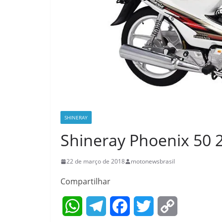
SHINERAY
Shineray Phoenix 50 
22 de março de 2018
motonewsbrasil
Compartilhar
W
T
F
T
C