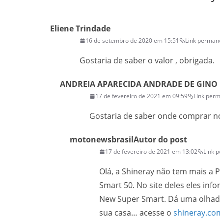
Eliene Trindade
16 de setembro de 2020 em 15:51
Link perman
Gostaria de saber o valor , obrigada.
ANDREIA APARECIDA ANDRADE DE GINO
17 de fevereiro de 2021 em 09:59
Link per
Gostaria de saber onde comprar n
motonewsbrasil
Autor do post
17 de fevereiro de 2021 em 13:02
Link 
Olá, a Shineray não tem mais a P
Smart 50. No site deles eles inf
New Super Smart. Dá uma olhada
sua casa… acesse o
shineray.co