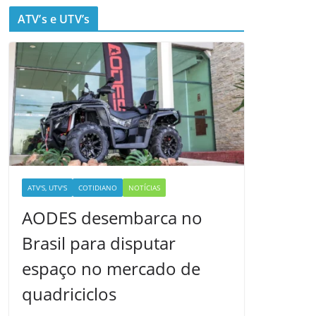
ATV’s e UTV’s
ATV'S, UTV'S
COTIDIANO
NOTÍCIAS
AODES desembarca no
Brasil para disputar
espaço no mercado de
quadriciclos