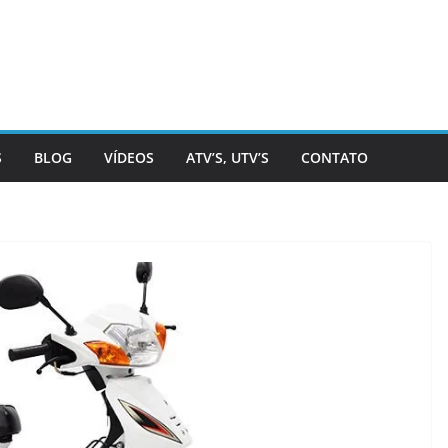
S
BLOG
VÍDEOS
ATV’S, UTV’S
CONTATO