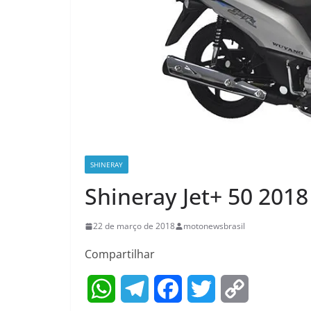
SHINERAY
Shineray Jet+ 50 2018
22 de março de 2018
motonewsbrasil
Compartilhar
W
T
F
T
C