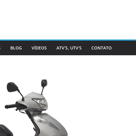
S
BLOG
VÍDEOS
ATV’S, UTV’S
CONTATO