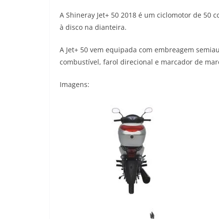
h
e
a
w
o
A Shineray Jet+ 50 2018 é um ciclomotor de 50 cc
a
l
c
i
p
à disco na dianteira.
t
e
e
t
y
A Jet+ 50 vem equipada com embreagem semiau
combustível, farol direcional e marcador de mar
s
g
b
t
L
A
r
o
e
i
Imagens:
p
a
o
r
n
p
m
k
k