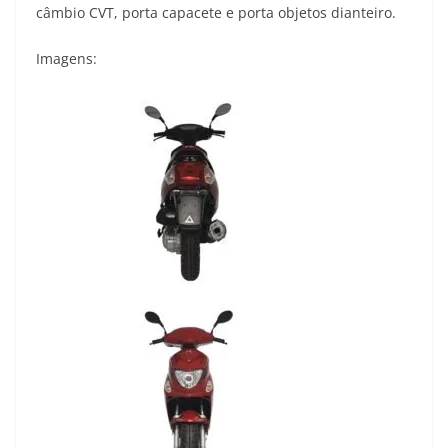
câmbio CVT, porta capacete e porta objetos dianteiro.
p
a
o
r
n
p
m
k
k
Imagens: