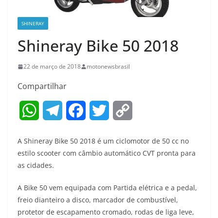
SHINERAY
Shineray Bike 50 2018
22 de março de 2018
motonewsbrasil
Compartilhar
W
T
F
T
C
h
e
a
w
o
A Shineray Bike 50 2018 é um ciclomotor de 50 cc no
a
l
c
i
p
estilo scooter com câmbio automático CVT pronta para
as cidades.
t
e
e
t
y
A Bike 50 vem equipada com Partida elétrica e a pedal,
s
g
b
t
L
freio dianteiro a disco, marcador de combustível,
A
r
o
e
i
protetor de escapamento cromado, rodas de liga leve,