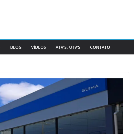
S
BLOG
VÍDEOS
ATV’S, UTV’S
CONTATO