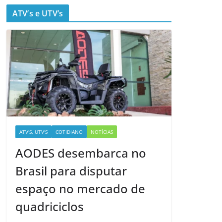
ATV’s e UTV’s
ATV'S, UTV'S
COTIDIANO
NOTÍCIAS
AODES desembarca no
Brasil para disputar
espaço no mercado de
quadriciclos