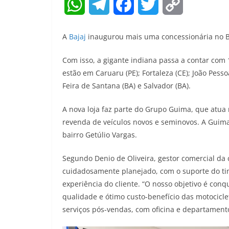
W
T
F
T
C
h
e
a
w
o
A
Bajaj
inaugurou mais uma concessionária no Bras
a
l
c
i
p
Com isso, a gigante indiana passa a contar com 
t
e
e
t
y
estão em Caruaru (PE); Fortaleza (CE); João Pessoa
Feira de Santana (BA) e Salvador (BA).
s
g
b
t
L
A
r
o
e
i
A nova loja faz parte do Grupo Guima, que atua
revenda de veículos novos e seminovos. A Guima 
p
a
o
r
n
bairro Getúlio Vargas.
p
m
k
k
Segundo Denio de Oliveira, gestor comercial da 
cuidadosamente planejado, com o suporte do ti
experiência do cliente. “O nosso objetivo é con
qualidade e ótimo custo-benefício das motocicle
serviços pós-vendas, com oficina e departament