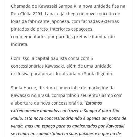
Chamada de Kawasaki Sampa K, a nova unidade fica na
s
g
b
t
L
Rua Clélia 2291, Lapa, e já chega no novo conceito de
A
r
o
e
i
lojas da fabricante japonesa, com fachadas externas
pintadas de preto, interiores espaçosos,
p
a
o
r
n
complementados por paredes pretas e iluminação
p
m
k
k
indireta.
Com isso, a capital paulista conta com 5
concessionárias Kawasaki, além de uma unidade
exclusiva para peças, localizada na Santa Ifigênia.
Sonia Harue, diretora comercial e de marketing da
Kawasaki no Brasil, compartilhou seu entusiasmo com
a abertura da nova concessionária.
“Estamos
extremamente animados em trazer a Sampa K para São
Paulo. Esta nova concessionária não é apenas um ponto de
venda, mas um espaço para os apaixonados por Kawasaki
se reunirem, compartilharem suas paixões e o que há de