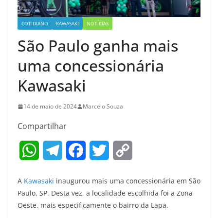
COTIDIANO
KAWASAKI
NOTÍCIAS
São Paulo ganha mais
uma concessionária
Kawasaki
14 de maio de 2024
Marcelo Souza
Compartilhar
W
T
F
T
C
h
e
a
w
o
A
Kawasaki
inaugurou mais uma concessionária em São
a
l
c
i
p
Paulo, SP. Desta vez, a localidade escolhida foi a Zona
Oeste, mais especificamente o bairro da Lapa.
t
e
e
t
y