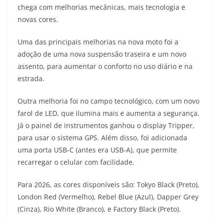
chega com melhorias mecânicas, mais tecnologia e
t
e
e
t
y
novas cores.
s
g
b
t
L
Uma das principais melhorias na nova moto foi a
A
r
o
e
i
adoção de uma nova suspensão traseira e um novo
assento, para aumentar o conforto no uso diário e na
p
a
o
r
n
estrada.
p
m
k
k
Outra melhoria foi no campo tecnológico, com um novo
farol de LED, que ilumina mais e aumenta a segurança.
Já o painel de instrumentos ganhou o display Tripper,
para usar o sistema GPS. Além disso, foi adicionada
uma porta USB-C (antes era USB-A), que permite
recarregar o celular com facilidade.
Para 2026, as cores disponíveis são: Tokyo Black (Preto),
London Red (Vermelho), Rebel Blue (Azul), Dapper Grey
(Cinza), Rio White (Branco), e Factory Black (Preto).