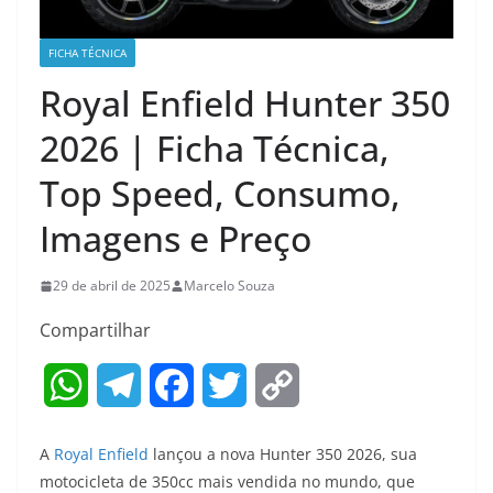
FICHA TÉCNICA
Royal Enfield Hunter 350
2026 | Ficha Técnica,
Top Speed, Consumo,
Imagens e Preço
29 de abril de 2025
Marcelo Souza
Compartilhar
W
T
F
T
C
h
e
a
w
o
A
Royal Enfield
lançou a nova Hunter 350 2026, sua
a
l
c
i
p
motocicleta de 350cc mais vendida no mundo, que