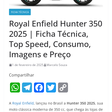
FICHA TÉCNICA
Royal Enfield Hunter 350
2025 | Ficha Técnica,
Top Speed, Consumo,
Imagens e Preço
1 de fevereiro de 2025
Marcelo Souza
Compartilhar
W
T
F
T
C
h
e
a
w
o
A
Royal Enfield
, lançou no Brasil a
Hunter 350 2025
, sua
a
l
c
i
p
moto clássica moderna de 350 cc, que chega às lojas de