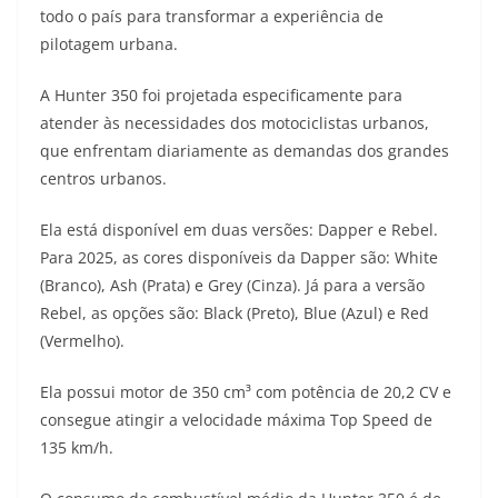
todo o país para transformar a experiência de
t
e
e
t
y
pilotagem urbana.
s
g
b
t
L
A Hunter 350 foi projetada especificamente para
A
r
o
e
i
atender às necessidades dos motociclistas urbanos,
que enfrentam diariamente as demandas dos grandes
p
a
o
r
n
centros urbanos.
p
m
k
k
Ela está disponível em duas versões: Dapper e Rebel.
Para 2025, as cores disponíveis da Dapper são: White
(Branco), Ash (Prata) e Grey (Cinza). Já para a versão
Rebel, as opções são: Black (Preto), Blue (Azul) e Red
(Vermelho).
Ela possui motor de 350 cm³ com potência de 20,2 CV e
consegue atingir a velocidade máxima Top Speed de
135 km/h.