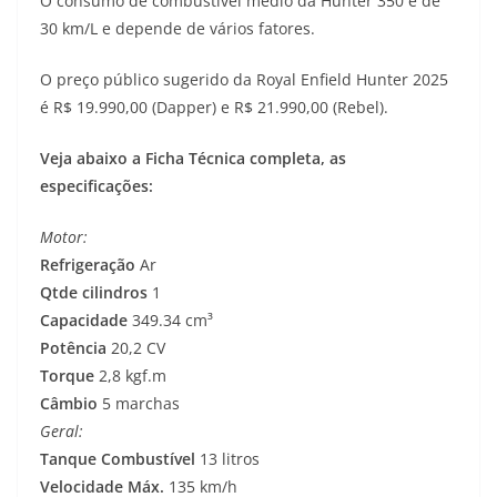
O consumo de combustível médio da Hunter 350 é de
30 km/L e depende de vários fatores.
O preço público sugerido da Royal Enfield Hunter 2025
é R$ 19.990,00 (Dapper) e R$ 21.990,00 (Rebel).
Veja abaixo a Ficha Técnica completa, as
especificações:
Motor:
Refrigeração
Ar
Qtde cilindros
1
Capacidade
349.34 cm³
Potência
20,2 CV
Torque
2,8 kgf.m
Câmbio
5 marchas
Geral:
Tanque Combustível
13 litros
Velocidade Máx.
135 km/h