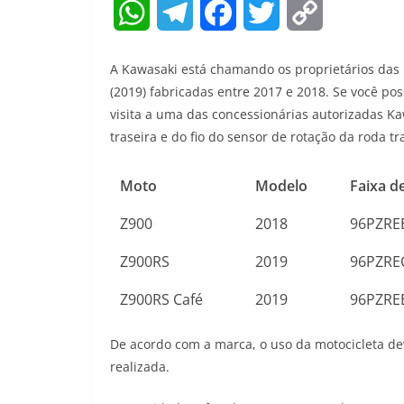
W
T
F
T
C
h
e
a
w
o
A Kawasaki está chamando os proprietários das 
a
l
c
i
p
(2019) fabricadas entre 2017 e 2018. Se você p
visita a uma das concessionárias autorizadas K
t
e
e
t
y
traseira e do fio do sensor de rotação da roda t
s
g
b
t
L
Moto
Modelo
Faixa d
A
r
o
e
i
Z900
2018
96PZREB
p
a
o
r
n
Z900RS
2019
96PZRE
p
m
k
k
Z900RS Café
2019
96PZRE
De acordo com a marca, o uso da motocicleta de
realizada.