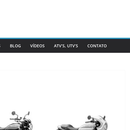
S
BLOG
VÍDEOS
ATV’S, UTV’S
CONTATO