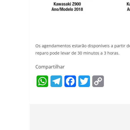
Os agendamentos estarão disponíveis a partir d
reparo pode levar de 30 minutos a 3 horas.
Compartilhar
W
T
F
T
C
h
e
a
w
o
a
l
c
i
p
t
e
e
t
y
s
g
b
t
L