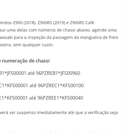
motos Z900 (2018), Z900RS (2019) e Z900RS Café
ossui uma delas com números de chassi abaixo, agende uma
awasaki para a inspeção da passagem da mangueira de freio
raseira, sem qualquer custo.
e numeração de chassi
1*JFS00001 até 96PZREB1*JFS00960
C1*KFS00001 até 96PZREC1*KFS00100
E1*KFS00001 até 96PZREE1*KFS00040
verá ser suspenso imediatamente até que a verificação seja