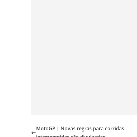
A
r
o
e
i
p
a
o
r
n
p
m
k
k
MotoGP | Novas regras para corridas