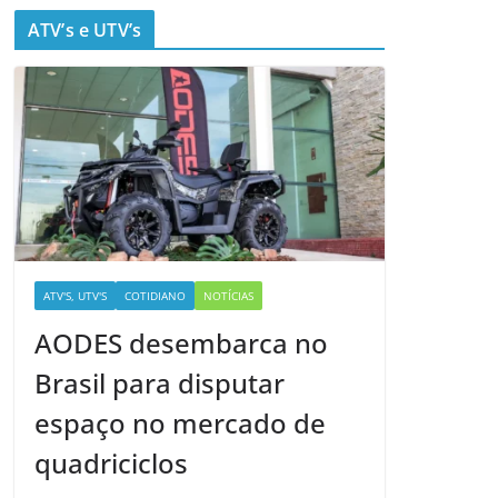
ATV’s e UTV’s
ATV'S, UTV'S
COTIDIANO
NOTÍCIAS
AODES desembarca no
Brasil para disputar
espaço no mercado de
quadriciclos