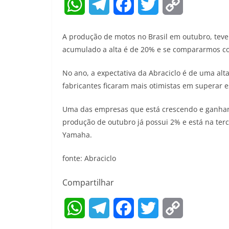
W
T
F
T
C
h
e
a
w
o
A produção de motos no Brasil em outubro, teve
a
l
c
i
p
acumulado a alta é de 20% e se compararmos c
t
e
e
t
y
No ano, a expectativa da Abraciclo é de uma a
fabricantes ficaram mais otimistas em superar 
s
g
b
t
L
A
r
o
e
i
Uma das empresas que está crescendo e ganhan
produção de outubro já possui 2% e está na terc
p
a
o
r
n
Yamaha.
p
m
k
k
fonte: Abraciclo
Compartilhar
W
T
F
T
C
h
e
a
w
o