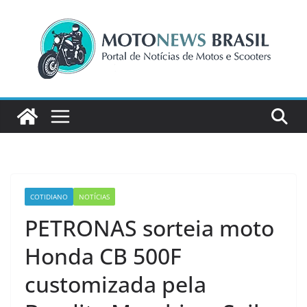
Pular
para
o
conteúdo
COTIDIANO
NOTÍCIAS
PETRONAS sorteia moto
Honda CB 500F
customizada pela