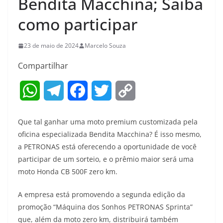
Bendita Macchina; Saiba
como participar
23 de maio de 2024
Marcelo Souza
Compartilhar
W
T
F
T
C
h
e
a
w
o
Que tal ganhar uma moto premium customizada pela
a
l
c
i
p
oficina especializada Bendita Macchina? É isso mesmo,
a PETRONAS está oferecendo a oportunidade de você
t
e
e
t
y
participar de um sorteio, e o prêmio maior será uma
s
g
b
t
L
moto Honda CB 500F zero km.
A
r
o
e
i
A empresa está promovendo a segunda edição da
promoção “Máquina dos Sonhos PETRONAS Sprinta”
p
a
o
r
n
que, além da moto zero km, distribuirá também