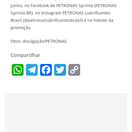
junho, no Facebook de PETRONAS Sprinta (PETRONAS
Sprinta BR), no Instagram PETRONAS Lubrificantes
Brasil (@petronaslubrificantesbrasil) e no hotsite da
promoção.
fotos: divulgação/PETRONAS
Compartilhar
W
T
F
T
C
h
e
a
w
o
a
l
c
i
p
t
e
e
t
y
s
g
b
t
L
A
r
o
e
i