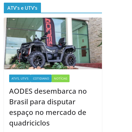
ATV’s e UTV’s
ATV'S, UTV'S
COTIDIANO
NOTÍCIAS
AODES desembarca no
Brasil para disputar
espaço no mercado de
quadriciclos