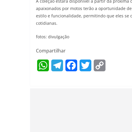
A coleção estará disponível a partir da próxima q
apaixonados por motos terão a oportunidade de
estilo e funcionalidade, permitindo que eles s
cotidianas.
fotos: divulgação
Compartilhar
W
T
F
T
C
h
e
a
w
o
a
l
c
i
p
t
e
e
t
y
s
g
b
t
L
A
r
o
e
i