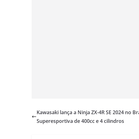
p
a
o
r
n
p
m
k
k
Kawasaki lança a Ninja ZX-4R SE 2024 no Bra
Superesportiva de 400cc e 4 cilindros