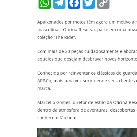
W
T
F
T
C
h
e
a
w
o
Apaixonados por motos têm agora um motivo a 
a
l
c
i
p
masculinas, Oficina Reserva, parte em uma nova
coleção “The Ride”.
t
e
e
t
y
Com mais de 20 peças cuidadosamente elaborada
s
g
b
t
L
aqueles que desejam desbravar novos horizonte
A
r
o
e
i
Conhecida por reinventar os clássicos do guarda
p
a
o
r
n
AR&Co, mais uma vez surpreende seus clientes c
p
m
k
k
marca.
Marcello Gomes, diretor de estilo da Oficina Res
dentro da atmosfera de aventuras, descobertas
conhecem tão bem.