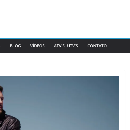
S
BLOG
VÍDEOS
ATV’S, UTV’S
CONTATO