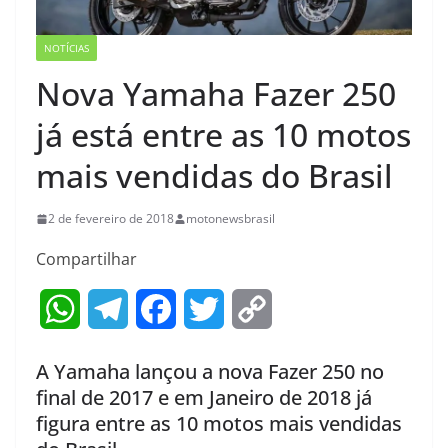
NOTÍCIAS
Nova Yamaha Fazer 250
já está entre as 10 motos
mais vendidas do Brasil
2 de fevereiro de 2018
motonewsbrasil
Compartilhar
W
T
F
T
C
h
e
a
w
o
A Yamaha lançou a nova Fazer 250 no
a
l
c
i
p
final de 2017 e em Janeiro de 2018 já
figura entre as 10 motos mais vendidas
t
e
e
t
y