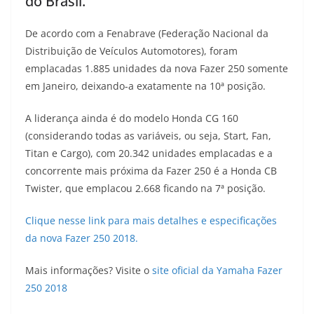
do Brasil.
s
g
b
t
L
De acordo com a Fenabrave (Federação Nacional da
A
r
o
e
i
Distribuição de Veículos Automotores), foram
emplacadas 1.885 unidades da nova Fazer 250 somente
p
a
o
r
n
em Janeiro, deixando-a exatamente na 10ª posição.
p
m
k
k
A liderança ainda é do modelo Honda CG 160
(considerando todas as variáveis, ou seja, Start, Fan,
Titan e Cargo), com 20.342 unidades emplacadas e a
concorrente mais próxima da Fazer 250 é a Honda CB
Twister, que emplacou 2.668 ficando na 7ª posição.
Clique nesse link para mais detalhes e especificações
da nova Fazer 250 2018.
Mais informações? Visite o
site oficial da Yamaha Fazer
250 2018