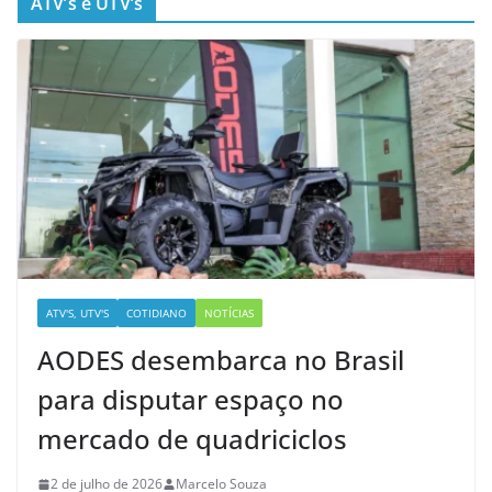
ATV’s e UTV’s
ATV'S, UTV'S
COTIDIANO
NOTÍCIAS
AODES desembarca no Brasil
para disputar espaço no
mercado de quadriciclos
2 de julho de 2026
Marcelo Souza