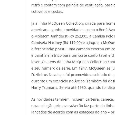
retrô e contam com painéis de ventilação, para 
cotovelos e costas.
Já a linha McQueen Collection, criada para ho
americana, ganhou novidades, como o Boné Avond
o Moletom Amhderst (R$ 252,00), a Camisa Polo M
Camiseta Hartney (R$ 119,00) e a Jaqueta McQue
diferenciada: possui uma camada externa em cou
e bainha em tricô para um corte confortável e ch
laser. Os itens da linha McQueen Collection co
e seu número de série. Em 1947, McQueen se ju
Fuzileiros Navais, e foi promovido a soldado de 
durante um exercício no Ártico. Também foi des
Harry Trumans. Serviu até 1950, quando foi di
As novidades também incluem carteira, caneca, t
nova coleção primavera/verão faz parte da lin
lançados de acordo com as estações do ano – pr