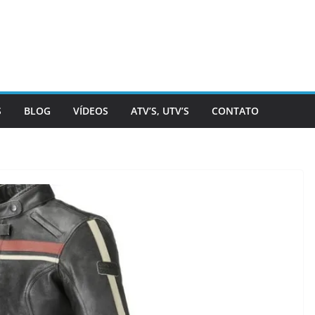
S
BLOG
VÍDEOS
ATV’S, UTV’S
CONTATO