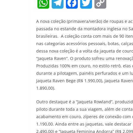
W
T
F
T
C
h
e
a
w
o
A nova coleção (primavera/verão) de roupas e 
a
l
c
i
p
passada no estande da montadora inglesa no Sal
brasileiras. A coleção conta com mais de 90 iten
t
e
e
t
y
nas categorias acessórios pessoais, botas, calç
s
g
b
t
L
dessa nova coleção é a volta da jaqueta de cou
“Jaqueta Raven”. O produto sofreu uma renovaç
A
r
o
e
i
Produzidas 100% em couro, no estilo retrô, elas
durante a pilotagem, painéis perfurados e um l
p
a
o
r
n
Jaqueta Raven Bege (R$ 1.990,00), Jaqueta Raven
p
m
k
k
1.890,00).
Outro destaque é a “Jaqueta Rowland”, produzi
piloto durante toda a sua viagem, além de conta
acabamento em couro, zíperes de conexão com c
1.190,00. Ainda entre as jaquetas, vale destaca
2.490,00) e “Jaqueta Feminina Andorra” (R$ 2.0