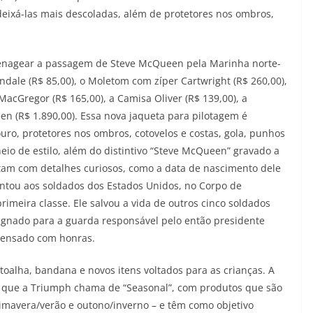
deixá-las mais descoladas, além de protetores nos ombros,
menagear a passagem de Steve McQueen pela Marinha norte-
ale (R$ 85,00), o Moletom com zíper Cartwright (R$ 260,00),
acGregor (R$ 165,00), a Camisa Oliver (R$ 139,00), a
en (R$ 1.890,00). Essa nova jaqueta para pilotagem é
ro, protetores nos ombros, cotovelos e costas, gola, punhos
eio de estilo, além do distintivo “Steve McQueen” gravado a
ntam com detalhes curiosos, como a data de nascimento dele
ntou aos soldados dos Estados Unidos, no Corpo de
primeira classe. Ele salvou a vida de outros cinco soldados
ignado para a guarda responsável pelo então presidente
spensado com honras.
oalha, bandana e novos itens voltados para as crianças. A
ha que a Triumph chama de “Seasonal”, com produtos que são
imavera/verão e outono/inverno – e têm como objetivo