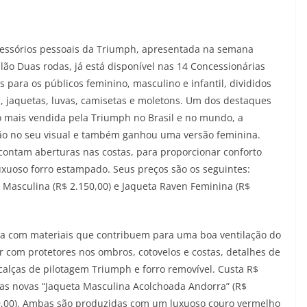
acessórios pessoais da Triumph, apresentada na semana
ão Duas rodas, já está disponível nas 14 Concessionárias
s para os públicos feminino, masculino e infantil, divididos
as, jaquetas, luvas, camisetas e moletons. Um dos destaques
ro mais vendida pela Triumph no Brasil e no mundo, a
ão no seu visual e também ganhou uma versão feminina.
 contam aberturas nas costas, para proporcionar conforto
uxuoso forro estampado. Seus preços são os seguintes:
 Masculina (R$ 2.150,00) e Jaqueta Raven Feminina (R$
da com materiais que contribuem para uma boa ventilação do
r com protetores nos ombros, cotovelos e costas, detalhes de
alças de pilotagem Triumph e forro removível. Custa R$
r as novas “Jaqueta Masculina Acolchoada Andorra” (R$
99,00). Ambas são produzidas com um luxuoso couro vermelho