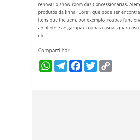
renovar o show-room das Concessionárias. Além
produtos da linha “Core”, que pode ser encont
itens que incluem, por exemplo, roupas funcion
ao piloto e ao garupa), roupas casuais (para uso
etc.
Compartilhar
W
T
F
T
C
h
e
a
w
o
a
l
c
i
p
t
e
e
t
y
s
g
b
t
L
A
r
o
e
i