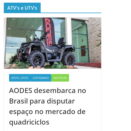
ATV’s e UTV’s
ATV'S, UTV'S
COTIDIANO
NOTÍCIAS
AODES desembarca no
Brasil para disputar
espaço no mercado de
quadriciclos