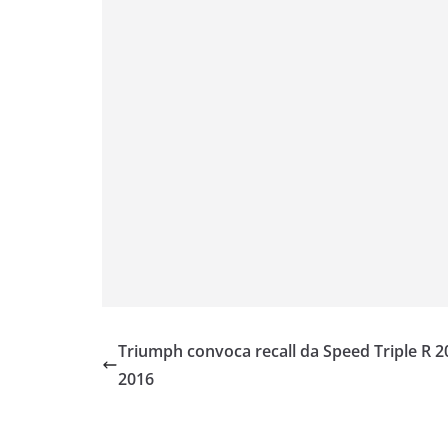
p
a
o
r
n
p
m
k
k
Triumph convoca recall da Speed Triple R 2
2016