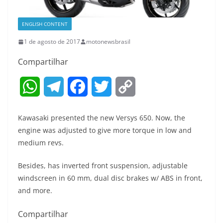
ENGLISH CONTENT
1 de agosto de 2017
motonewsbrasil
Compartilhar
W
T
F
T
C
h
e
a
w
o
Kawasaki presented the new Versys 650. Now, the
a
l
c
i
p
engine was adjusted to give more torque in low and
medium revs.
t
e
e
t
y
Besides, has inverted front suspension, adjustable
s
g
b
t
L
windscreen in 60 mm, dual disc brakes w/ ABS in front,
A
r
o
e
i
and more.
p
a
o
r
n
Compartilhar