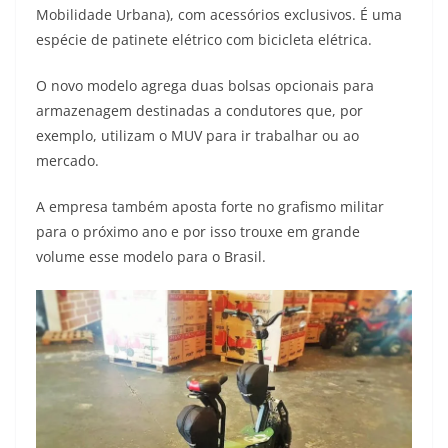
Mobilidade Urbana), com acessórios exclusivos. É uma
t
e
e
t
y
espécie de patinete elétrico com bicicleta elétrica.
s
g
b
t
L
O novo modelo agrega duas bolsas opcionais para
A
r
o
e
i
armazenagem destinadas a condutores que, por
exemplo, utilizam o MUV para ir trabalhar ou ao
p
a
o
r
n
mercado.
p
m
k
k
A empresa também aposta forte no grafismo militar
para o próximo ano e por isso trouxe em grande
volume esse modelo para o Brasil.