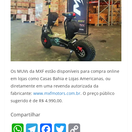
Os MUVs da MXF estão disponíveis para compra online
em lojas como Casas Bahia e Lojas Americanas, ou
diretamente em uma revenda autorizada da
fabricante:
www.mxfmotors.com.br
. O preço público
sugerido é de R$ 4.990,00.
Compartilhar
W
T
F
T
C