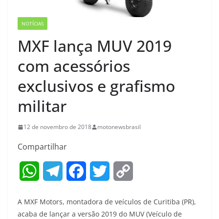
NOTÍCIAS
MXF lança MUV 2019
com acessórios
exclusivos e grafismo
militar
12 de novembro de 2018
motonewsbrasil
Compartilhar
W
T
F
T
C
h
e
a
w
o
A MXF Motors, montadora de veículos de Curitiba (PR),
a
l
c
i
p
acaba de lançar a versão 2019 do MUV (Veículo de