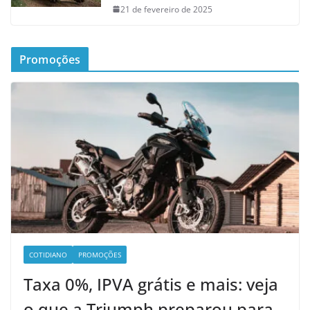
21 de fevereiro de 2025
Promoções
COTIDIANO
PROMOÇÕES
Taxa 0%, IPVA grátis e mais: veja
o que a Triumph preparou para