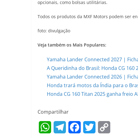
opcionais, como bolsas utilitárias.
Todos os produtos da MXF Motors podem ser enc
foto: divulgação
Veja também os Mais Populares:
Yamaha Lander Connected 2027 | Ficha
A Queridinha do Brasil: Honda CG 160 
Yamaha Lander Connected 2026 | Ficha
Honda trará motos da Índia para o Bras
Honda CG 160 Titan 2025 ganha freio AB
Compartilhar
W
T
F
T
C