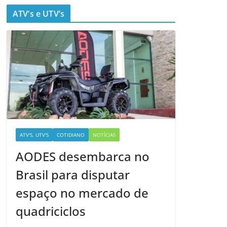
ATV’s e UTV’s
ATV'S, UTV'S
COTIDIANO
NOTÍCIAS
AODES desembarca no
Brasil para disputar
espaço no mercado de
quadriciclos