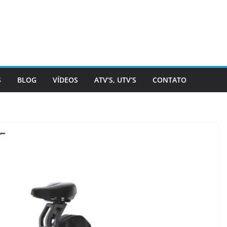
S
BLOG
VÍDEOS
ATV’S, UTV’S
CONTATO