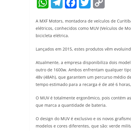
W
T
F
T
C
h
e
a
w
o
A MXF Motors, montadora de veículos de Curitiba
a
l
c
i
p
elétricos, conhecidos como MUV (Veículos de Mo
bicicleta elétrica.
t
e
e
t
y
Lançados em 2015, estes produtos vêm evoluindo
s
g
b
t
L
A
r
o
e
i
Atualmente, a empresa disponibiliza dois mode
outro de 1600w. Ambos enfrentam qualquer tipo 
p
a
o
r
n
48v (48Ah), que garantem um percurso médio de
p
m
k
k
tempo estimado para a recarga é de até 6 horas,
O MUV é totalmente ergonômico, pois contém ass
que marca a quantidade de bateria.
O design do MUV é exclusivo e os novos grafism
modelos e cores diferentes, que são: verde mili