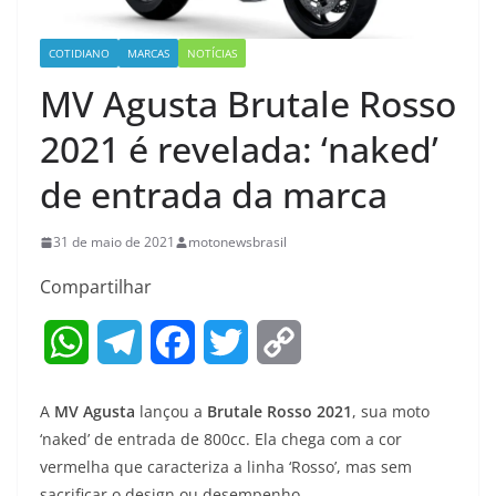
COTIDIANO
MARCAS
NOTÍCIAS
MV Agusta Brutale Rosso
2021 é revelada: ‘naked’
de entrada da marca
31 de maio de 2021
motonewsbrasil
Compartilhar
W
T
F
T
C
h
e
a
w
o
A
MV Agusta
lançou a
Brutale Rosso 2021
, sua moto
a
l
c
i
p
‘naked’ de entrada de 800cc. Ela chega com a cor
vermelha que caracteriza a linha ‘Rosso’, mas sem
t
e
e
t
y
sacrificar o design ou desempenho.