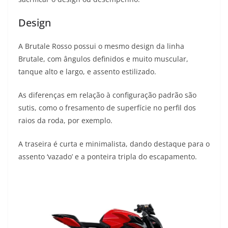
s
g
b
t
L
Design
A
r
o
e
i
A Brutale Rosso possui o mesmo design da linha
p
a
o
r
n
Brutale, com ângulos definidos e muito muscular,
p
m
k
k
tanque alto e largo, e assento estilizado.
As diferenças em relação à configuração padrão são
sutis, como o fresamento de superfície no perfil dos
raios da roda, por exemplo.
A traseira é curta e minimalista, dando destaque para o
assento ‘vazado’ e a ponteira tripla do escapamento.