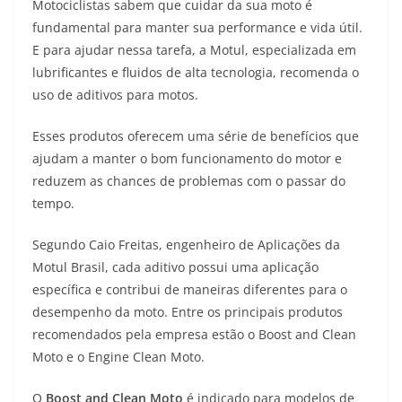
Motociclistas sabem que cuidar da sua moto é
a
l
c
i
p
fundamental para manter sua performance e vida útil.
E para ajudar nessa tarefa, a Motul, especializada em
t
e
e
t
y
lubrificantes e fluidos de alta tecnologia, recomenda o
s
g
b
t
L
uso de aditivos para motos.
A
r
o
e
i
Esses produtos oferecem uma série de benefícios que
ajudam a manter o bom funcionamento do motor e
p
a
o
r
n
reduzem as chances de problemas com o passar do
p
m
k
k
tempo.
Segundo Caio Freitas, engenheiro de Aplicações da
Motul Brasil, cada aditivo possui uma aplicação
específica e contribui de maneiras diferentes para o
desempenho da moto. Entre os principais produtos
recomendados pela empresa estão o Boost and Clean
Moto e o Engine Clean Moto.
O
Boost and Clean Moto
é indicado para modelos de