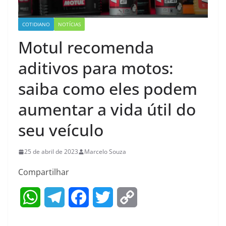
COTIDIANO
NOTÍCIAS
Motul recomenda
aditivos para motos:
saiba como eles podem
aumentar a vida útil do
seu veículo
25 de abril de 2023
Marcelo Souza
Compartilhar
W
T
F
T
C
h
e
a
w
o