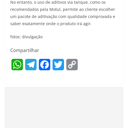
No entanto, o uso de aditivos via tanque, como os
recomendados pela Motul, permite ao cliente escolher
um pacote de aditivação com qualidade comprovada e
saber exatamente onde o produto irá agir.
fotos: divulgação
Compartilhar
W
T
F
T
C
h
e
a
w
o
a
l
c
i
p
t
e
e
t
y
s
g
b
t
L
A
r
o
e
i