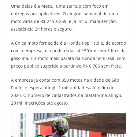
Uma delas é a Mottu, uma startup com foco em
s
g
b
t
L
entregas por aplicativos. O aluguel semanal de uma
A
r
o
e
i
moto varia de R$ 245 a 259, e já inclui manutenção,
assistência 24 horas e seguro.
p
a
o
r
n
p
m
k
k
A única moto fornecida é a Honda Pop 110i e, de acordo
com a empresa, ela pode rodar até 50 km com 1 litro de
gasolina. É a moto mais barata da Honda no Brasil, com
preço público sugerido a partir de R$ 6.706 sem frete.
A empresa já conta com 350 motos na cidade de São
Paulo, e espera atingir 1 mil unidades até o fim de
2020. O número de cadastrados na plataforma atingiu
20 mil inscrições até agosto.