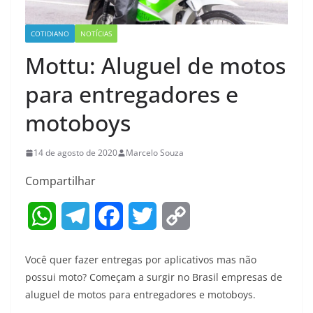
COTIDIANO
NOTÍCIAS
Mottu: Aluguel de motos
para entregadores e
motoboys
14 de agosto de 2020
Marcelo Souza
Compartilhar
W
T
F
T
C
h
e
a
w
o
Você quer fazer entregas por aplicativos mas não
a
l
c
i
p
possui moto? Começam a surgir no Brasil empresas de
aluguel de motos para entregadores e motoboys.
t
e
e
t
y