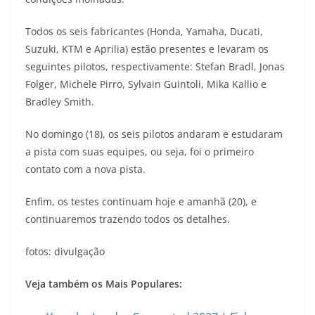
s
g
b
t
L
Todos os seis fabricantes (Honda, Yamaha, Ducati,
A
r
o
e
i
Suzuki, KTM e Aprilia) estão presentes e levaram os
seguintes pilotos, respectivamente: Stefan Bradl, Jonas
p
a
o
r
n
Folger, Michele Pirro, Sylvain Guintoli, Mika Kallio e
p
m
k
k
Bradley Smith.
No domingo (18), os seis pilotos andaram e estudaram
a pista com suas equipes, ou seja, foi o primeiro
contato com a nova pista.
Enfim, os testes continuam hoje e amanhã (20), e
continuaremos trazendo todos os detalhes.
fotos: divulgação
Veja também os Mais Populares: