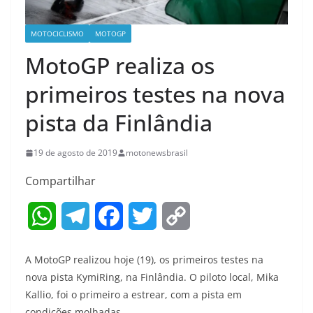
MOTOCICLISMO
MOTOGP
MotoGP realiza os
primeiros testes na nova
pista da Finlândia
19 de agosto de 2019
motonewsbrasil
Compartilhar
W
T
F
T
C
h
e
a
w
o
A MotoGP realizou hoje (19), os primeiros testes na
a
l
c
i
p
nova pista KymiRing, na Finlândia. O piloto local, Mika
Kallio, foi o primeiro a estrear, com a pista em
t
e
e
t
y
condições molhadas.