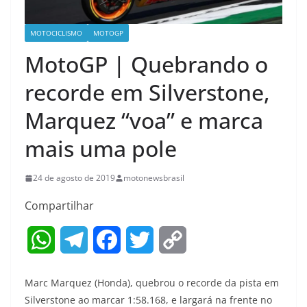
MOTOCICLISMO
MOTOGP
MotoGP | Quebrando o
recorde em Silverstone,
Marquez “voa” e marca
mais uma pole
24 de agosto de 2019
motonewsbrasil
Compartilhar
W
T
F
T
C
h
e
a
w
o
Marc Marquez (Honda), quebrou o recorde da pista em
a
l
c
i
p
Silverstone ao marcar 1:58.168, e largará na frente no