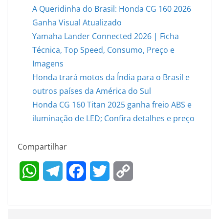
A Queridinha do Brasil: Honda CG 160 2026
Ganha Visual Atualizado
Yamaha Lander Connected 2026 | Ficha
Técnica, Top Speed, Consumo, Preço e
Imagens
Honda trará motos da Índia para o Brasil e
outros países da América do Sul
Honda CG 160 Titan 2025 ganha freio ABS e
iluminação de LED; Confira detalhes e preço
Compartilhar
W
T
F
T
C
h
e
a
w
o
a
l
c
i
p