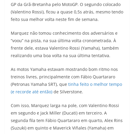
GP da Grã-Bretanha pelo MotoGP. O segundo colocado
t
e
e
t
y
(Valentino Rossi), ficou a quase 0,5s atrás, mesmo tendo
s
g
b
t
L
feito sua melhor volta neste fim de semana.
A
r
o
e
i
Marquez não tomou conhecimento dos adversários e
“voou” na pista, na sua última volta cronometrada. À
p
a
o
r
n
frente dele, estava Valentino Rossi (Yamaha), também
p
m
k
k
realizando uma boa volta na sua última tentativa.
As motos Yamaha estavam mostrando bom ritmo nos
treinos livres, principalmente com Fábio Quartararo
(Petronas Yamaha SRT), que
tinha feito o melhor tempo
(e recorde até então)
de Silverstone.
Com isso, Marquez larga na pole, com Valentino Rossi
em segundo e Jack Miller (Ducati) em terceiro. A
segunda fila tem Fábio Quartararo em quarto, Alex Rins
(Suzuki) em quinto e Maverick Viñales (Yamaha) em