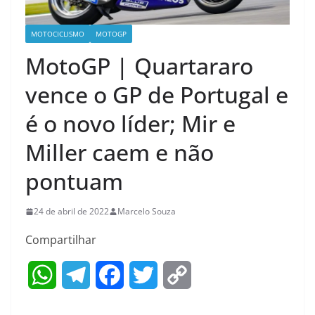
MOTOCICLISMO
MOTOGP
MotoGP | Quartararo
vence o GP de Portugal e
é o novo líder; Mir e
Miller caem e não
pontuam
24 de abril de 2022
Marcelo Souza
Compartilhar
W
T
F
T
C
h
e
a
w
o