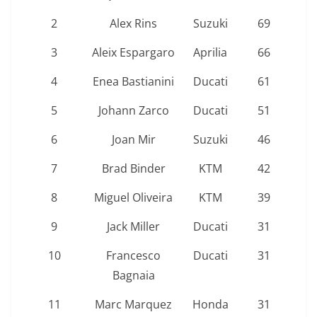
2
Alex Rins
Suzuki
69
3
Aleix Espargaro
Aprilia
66
4
Enea Bastianini
Ducati
61
5
Johann Zarco
Ducati
51
6
Joan Mir
Suzuki
46
7
Brad Binder
KTM
42
8
Miguel Oliveira
KTM
39
9
Jack Miller
Ducati
31
10
Francesco
Ducati
31
Bagnaia
11
Marc Marquez
Honda
31