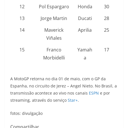
12
Pol Espargaro
Honda
30
13
Jorge Martin
Ducati
28
14
Maverick
Aprilia
25
Viñales
15
Franco
Yamah
17
Morbidelli
a
A MotoGP retorna no dia 01 de maio, com o GP da
Espanha, no circuito de Jerez – Angel Nieto. No Brasil, a
transmissão acontece ao vivo nos canais
ESPN
e por
streaming, através do serviço
Star+
.
fotos: divulgação
Compartilhar