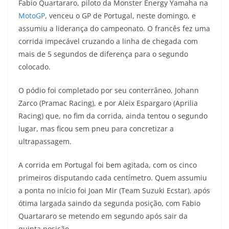
Fabio Quartararo, piloto da Monster Energy Yamaha na
a
l
c
i
p
MotoGP
, venceu o GP de Portugal, neste domingo, e
assumiu a liderança do campeonato. O francês fez uma
t
e
e
t
y
corrida impecável cruzando a linha de chegada com
s
g
b
t
L
mais de 5 segundos de diferença para o segundo
colocado.
A
r
o
e
i
O pódio foi completado por seu conterrâneo, Johann
p
a
o
r
n
Zarco (Pramac Racing), e por Aleix Espargaro (Aprilia
p
m
k
k
Racing) que, no fim da corrida, ainda tentou o segundo
lugar, mas ficou sem pneu para concretizar a
ultrapassagem.
A corrida em Portugal foi bem agitada, com os cinco
primeiros disputando cada centímetro. Quem assumiu
a ponta no início foi Joan Mir (Team Suzuki Ecstar), após
ótima largada saindo da segunda posição, com Fabio
Quartararo se metendo em segundo após sair da
quinta posição.