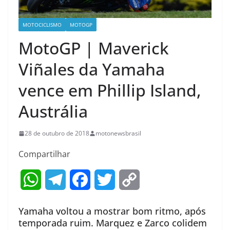
MOTOCICLISMO
MOTOGP
MotoGP | Maverick
Viñales da Yamaha
vence em Phillip Island,
Austrália
28 de outubro de 2018
motonewsbrasil
Compartilhar
W
T
F
T
C
h
e
a
w
o
Yamaha voltou a mostrar bom ritmo, após
a
l
c
i
p
temporada ruim. Marquez e Zarco colidem