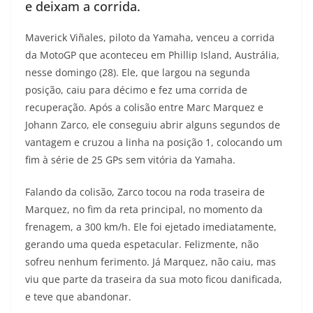
e deixam a corrida.
t
e
e
t
y
Maverick Viñales, piloto da Yamaha, venceu a corrida
s
g
b
t
L
da MotoGP que aconteceu em Phillip Island, Austrália,
A
r
o
e
i
nesse domingo (28). Ele, que largou na segunda
posição, caiu para décimo e fez uma corrida de
p
a
o
r
n
recuperação. Após a colisão entre Marc Marquez e
Johann Zarco, ele conseguiu abrir alguns segundos de
p
m
k
k
vantagem e cruzou a linha na posição 1, colocando um
fim à série de 25 GPs sem vitória da Yamaha.
Falando da colisão, Zarco tocou na roda traseira de
Marquez, no fim da reta principal, no momento da
frenagem, a 300 km/h. Ele foi ejetado imediatamente,
gerando uma queda espetacular. Felizmente, não
sofreu nenhum ferimento. Já Marquez, não caiu, mas
viu que parte da traseira da sua moto ficou danificada,
e teve que abandonar.