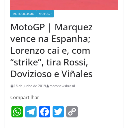
MOTOCICLISMO
MOTOGP
MotoGP | Marquez
vence na Espanha;
Lorenzo cai e, com
“strike”, tira Rossi,
Dovizioso e Viñales
16 de junho de 2019
motonewsbrasil
Compartilhar
W
T
F
T
C
h
e
a
w
o