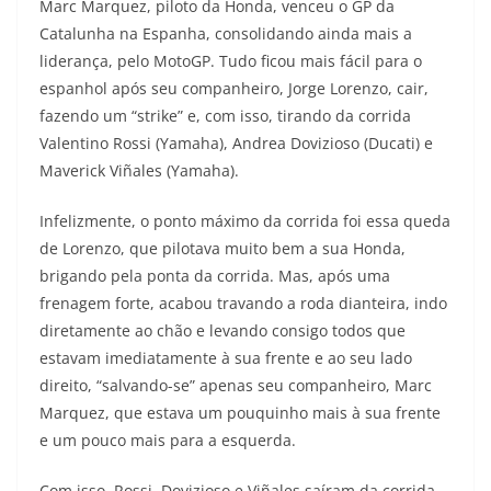
Marc Marquez, piloto da Honda, venceu o GP da
a
l
c
i
p
Catalunha na Espanha, consolidando ainda mais a
liderança, pelo MotoGP. Tudo ficou mais fácil para o
t
e
e
t
y
espanhol após seu companheiro, Jorge Lorenzo, cair,
s
g
b
t
L
fazendo um “strike” e, com isso, tirando da corrida
Valentino Rossi (Yamaha), Andrea Dovizioso (Ducati) e
A
r
o
e
i
Maverick Viñales (Yamaha).
p
a
o
r
n
Infelizmente, o ponto máximo da corrida foi essa queda
p
m
k
k
de Lorenzo, que pilotava muito bem a sua Honda,
brigando pela ponta da corrida. Mas, após uma
frenagem forte, acabou travando a roda dianteira, indo
diretamente ao chão e levando consigo todos que
estavam imediatamente à sua frente e ao seu lado
direito, “salvando-se” apenas seu companheiro, Marc
Marquez, que estava um pouquinho mais à sua frente
e um pouco mais para a esquerda.
Com isso, Rossi, Dovizioso e Viñales saíram da corrida,