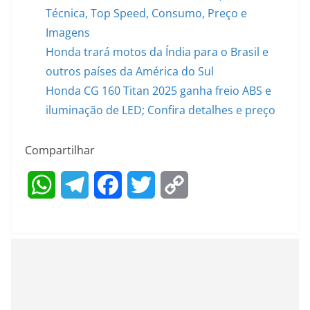
Técnica, Top Speed, Consumo, Preço e
Imagens
Honda trará motos da Índia para o Brasil e
outros países da América do Sul
Honda CG 160 Titan 2025 ganha freio ABS e
iluminação de LED; Confira detalhes e preço
Compartilhar
W
T
F
T
C
h
e
a
w
o
a
l
c
i
p
t
e
e
t
y
s
g
b
t
L