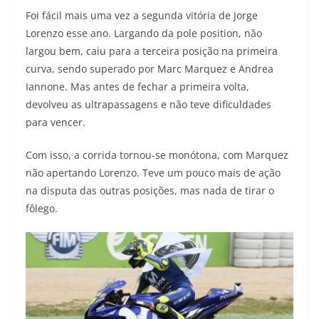
s
g
b
t
L
Foi fácil mais uma vez a segunda vitória de Jorge
Lorenzo esse ano. Largando da pole position, não
A
r
o
e
i
largou bem, caiu para a terceira posição na primeira
curva, sendo superado por Marc Marquez e Andrea
p
a
o
r
n
Iannone. Mas antes de fechar a primeira volta,
p
m
k
k
devolveu as ultrapassagens e não teve dificuldades
para vencer.
Com isso, a corrida tornou-se monótona, com Marquez
não apertando Lorenzo. Teve um pouco mais de ação
na disputa das outras posições, mas nada de tirar o
fôlego.