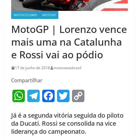
MOTOCICLISMO
MOTOGP
MotoGP | Lorenzo vence
mais uma na Catalunha
e Rossi vai ao pódio
17 de junho de 2018
motonewsbrasil
Compartilhar
W
T
F
T
C
h
e
a
w
o
Já é a segunda vitória seguida do piloto
a
l
c
i
p
da Ducati. Rossi se consolida na vice
liderança do campeonato.
t
e
e
t
y