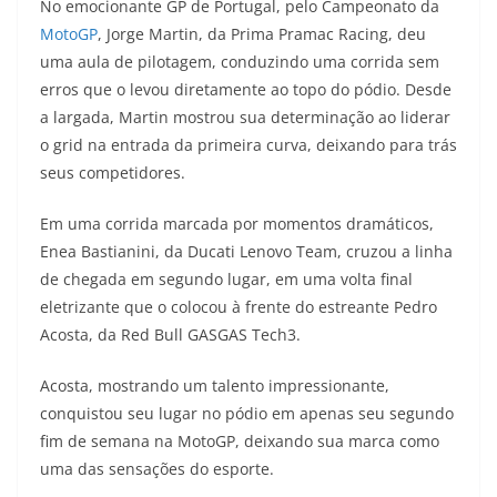
No emocionante GP de Portugal, pelo Campeonato da
a
l
c
i
p
MotoGP
, Jorge Martin, da Prima Pramac Racing, deu
uma aula de pilotagem, conduzindo uma corrida sem
t
e
e
t
y
erros que o levou diretamente ao topo do pódio. Desde
s
g
b
t
L
a largada, Martin mostrou sua determinação ao liderar
o grid na entrada da primeira curva, deixando para trás
A
r
o
e
i
seus competidores.
p
a
o
r
n
Em uma corrida marcada por momentos dramáticos,
p
m
k
k
Enea Bastianini, da Ducati Lenovo Team, cruzou a linha
de chegada em segundo lugar, em uma volta final
eletrizante que o colocou à frente do estreante Pedro
Acosta, da Red Bull GASGAS Tech3.
Acosta, mostrando um talento impressionante,
conquistou seu lugar no pódio em apenas seu segundo
fim de semana na MotoGP, deixando sua marca como
uma das sensações do esporte.