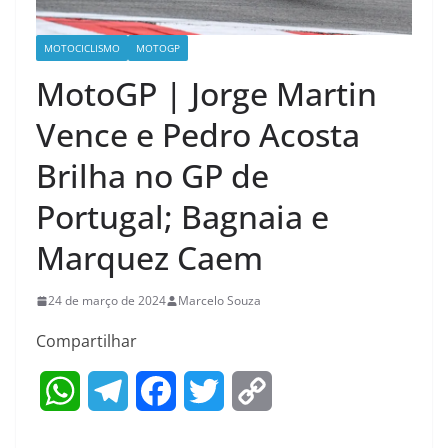
MOTOCICLISMO
MOTOGP
MotoGP | Jorge Martin
Vence e Pedro Acosta
Brilha no GP de
Portugal; Bagnaia e
Marquez Caem
24 de março de 2024
Marcelo Souza
Compartilhar
W
T
F
T
C
h
e
a
w
o