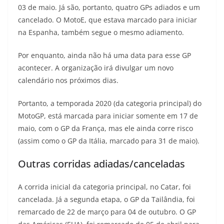
03 de maio. Já são, portanto, quatro GPs adiados e um
t
e
e
t
y
cancelado. O MotoE, que estava marcado para iniciar
s
g
b
t
L
na Espanha, também segue o mesmo adiamento.
A
r
o
e
i
Por enquanto, ainda não há uma data para esse GP
acontecer. A organização irá divulgar um novo
p
a
o
r
n
calendário nos próximos dias.
p
m
k
k
Portanto, a temporada 2020 (da categoria principal) do
MotoGP, está marcada para iniciar somente em 17 de
maio, com o GP da França, mas ele ainda corre risco
(assim como o GP da Itália, marcado para 31 de maio).
Outras corridas adiadas/canceladas
A corrida inicial da categoria principal, no Catar, foi
cancelada. Já a segunda etapa, o GP da Tailândia, foi
remarcado de 22 de março para 04 de outubro. O GP