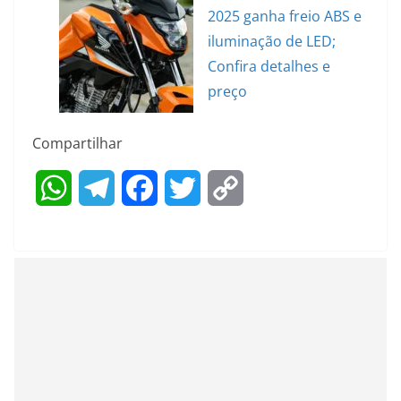
2025 ganha freio ABS e
iluminação de LED;
Confira detalhes e
preço
Compartilhar
W
T
F
T
C
h
e
a
w
o
a
l
c
i
p
t
e
e
t
y
s
g
b
t
L
A
r
o
e
i