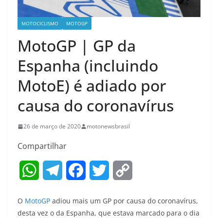
MOTOCICLISMO
MOTOGP
MotoGP | GP da
Espanha (incluindo
MotoE) é adiado por
causa do coronavírus
26 de março de 2020
motonewsbrasil
Compartilhar
W
T
F
T
C
h
e
a
w
o
O
MotoGP
adiou mais um GP por causa do coronavírus,
a
l
c
i
p
desta vez o da Espanha, que estava marcado para o dia