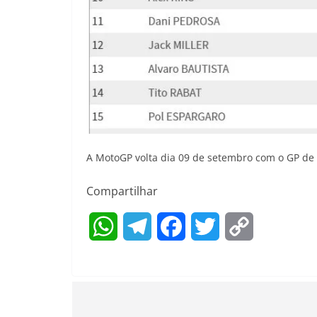
A MotoGP volta dia 09 de setembro com o GP de 
Compartilhar
W
T
F
T
C
h
e
a
w
o
a
l
c
i
p
t
e
e
t
y