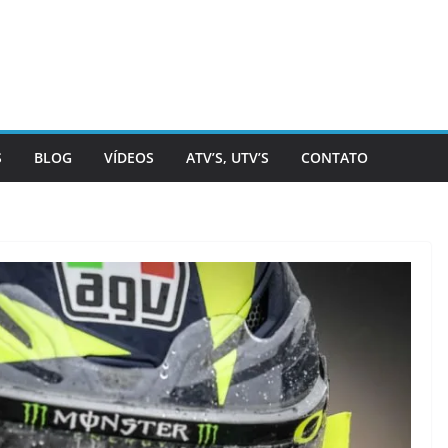
S
BLOG
VÍDEOS
ATV’S, UTV’S
CONTATO