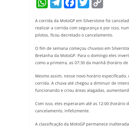
W
T
F
T
C
h
e
a
w
o
A corrida da MotoGP em Silverstone foi cancela
a
l
c
i
p
realizar a corrida com segurança e por isso, num
pilotos, ficou decretado o cancelamento.
t
e
e
t
y
O fim de semana começou chuvoso em Silverstone
s
g
b
t
L
Bretanha da MotoGP. Para o domingo eles invert
A
r
o
e
i
como a primeira, as 07:30 da manhã (horário de B
p
a
o
r
n
Mesmo assim, nesse novo horário especificado, 
p
m
k
k
corrida. A chuva até chegou a diminuir de inte
funcionando e criou áreas alagadas, aumentand
Com isso, eles esperaram até as 12:00 (horário de
cancelamento, infelizmente.
A classificação da MotoGP permanece inalterada