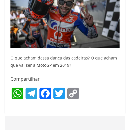
O que acham dessa dança das cadeiras? O que acham
que vai ser a MotoGP em 2019?
Compartilhar
W
T
F
T
C
h
e
a
w
o
a
l
c
i
p
t
e
e
t
y