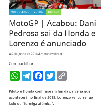
MOTOCICLISMO
MOTOGP
NOTÍCIAS
MotoGP | Acabou: Dani
Pedrosa sai da Honda e
Lorenzo é anunciado
7 de junho de 2018
motonewsbrasil
Compartilhar
W
T
F
T
C
h
e
a
w
o
Piloto e Honda confirmaram fim da parceria que
a
l
c
i
p
acontecerá no final de 2018. Lorenzo vai correr ao
lado do “formiga atômica”.
t
e
e
t
y