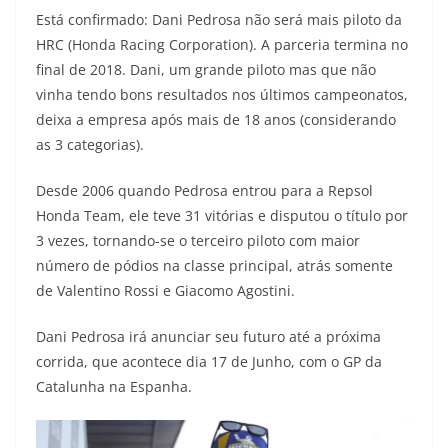
Está confirmado: Dani Pedrosa não será mais piloto da
s
g
b
t
L
HRC (Honda Racing Corporation). A parceria termina no
A
r
o
e
i
final de 2018. Dani, um grande piloto mas que não
vinha tendo bons resultados nos últimos campeonatos,
p
a
o
r
n
deixa a empresa após mais de 18 anos (considerando
p
m
k
k
as 3 categorias).
Desde 2006 quando Pedrosa entrou para a Repsol
Honda Team, ele teve 31 vitórias e disputou o título por
3 vezes, tornando-se o terceiro piloto com maior
número de pódios na classe principal, atrás somente
de Valentino Rossi e Giacomo Agostini.
Dani Pedrosa irá anunciar seu futuro até a próxima
corrida, que acontece dia 17 de Junho, com o GP da
Catalunha na Espanha.