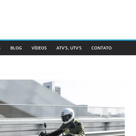
S
BLOG
VÍDEOS
ATV’S, UTV’S
CONTATO