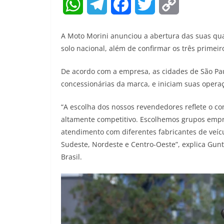
W
T
F
T
C
h
e
a
w
o
A Moto Morini anunciou a abertura das suas quat
a
l
c
i
p
solo nacional, além de confirmar os três primei
t
e
e
t
y
De acordo com a empresa, as cidades de São Pau
concessionárias da marca, e iniciam suas opera
s
g
b
t
L
A
r
o
e
i
“A escolha dos nossos revendedores reflete o 
altamente competitivo. Escolhemos grupos empr
p
a
o
r
n
atendimento com diferentes fabricantes de veícu
p
m
k
k
Sudeste, Nordeste e Centro-Oeste”, explica Gunt
Brasil.