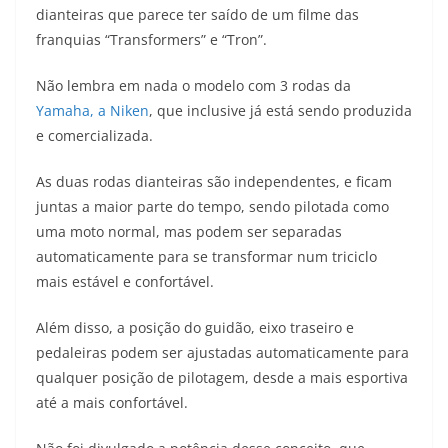
dianteiras que parece ter saído de um filme das
t
e
e
t
y
franquias “Transformers” e “Tron”.
s
g
b
t
L
Não lembra em nada o modelo com 3 rodas da
A
r
o
e
i
Yamaha, a Niken
, que inclusive já está sendo produzida
e comercializada.
p
a
o
r
n
p
m
k
k
As duas rodas dianteiras são independentes, e ficam
juntas a maior parte do tempo, sendo pilotada como
uma moto normal, mas podem ser separadas
automaticamente para se transformar num triciclo
mais estável e confortável.
Além disso, a posição do guidão, eixo traseiro e
pedaleiras podem ser ajustadas automaticamente para
qualquer posição de pilotagem, desde a mais esportiva
até a mais confortável.