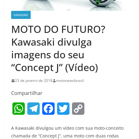
KAWASAKI
MOTO DO FUTURO?
Kawasaki divulga
imagens do seu
“Concept J” (Vídeo)
23 de janeiro de 2018
motonewsbrasil
Compartilhar
W
T
F
T
C
h
e
a
w
o
A Kawasaki divulgou um vídeo com sua moto-conceito
a
l
c
i
p
chamada de “Concept J”, uma moto com duas rodas