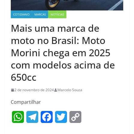
COTIDIANO
MARCAS
NOTÍCIAS
Mais uma marca de
moto no Brasil: Moto
Morini chega em 2025
com modelos acima de
650cc
2 de novembro de 2024
Marcelo Souza
Compartilhar
W
T
F
T
C
h
e
a
w
o