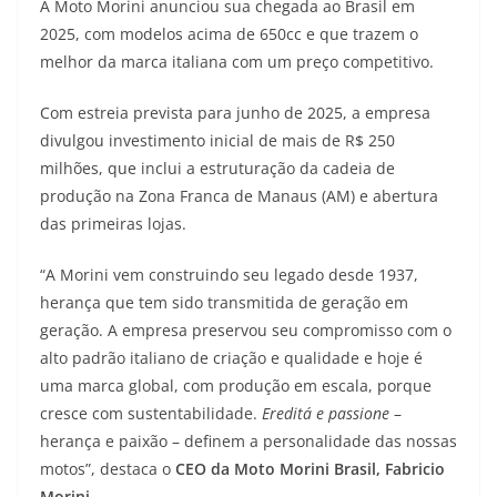
A Moto Morini anunciou sua chegada ao Brasil em
a
l
c
i
p
2025, com modelos acima de 650cc e que trazem o
melhor da marca italiana com um preço competitivo.
t
e
e
t
y
Com estreia prevista para junho de 2025, a empresa
s
g
b
t
L
divulgou investimento inicial de mais de R$ 250
A
r
o
e
i
milhões, que inclui a estruturação da cadeia de
produção na Zona Franca de Manaus (AM) e abertura
p
a
o
r
n
das primeiras lojas.
p
m
k
k
“A Morini vem construindo seu legado desde 1937,
herança que tem sido transmitida de geração em
geração. A empresa preservou seu compromisso com o
alto padrão italiano de criação e qualidade e hoje é
uma marca global, com produção em escala, porque
cresce com sustentabilidade.
Ereditá e passione
–
herança e paixão – definem a personalidade das nossas
motos”, destaca o
CEO da Moto Morini Brasil, Fabricio
Morini.