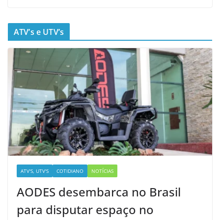
ATV’s e UTV’s
ATV'S, UTV'S
COTIDIANO
NOTÍCIAS
AODES desembarca no Brasil
para disputar espaço no