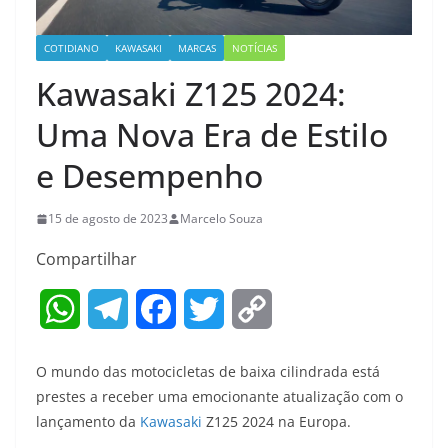
COTIDIANO
KAWASAKI
MARCAS
NOTÍCIAS
Kawasaki Z125 2024:
Uma Nova Era de Estilo
e Desempenho
15 de agosto de 2023
Marcelo Souza
Compartilhar
W
T
F
T
C
h
e
a
w
o
O mundo das motocicletas de baixa cilindrada está
a
l
c
i
p
prestes a receber uma emocionante atualização com o
lançamento da
Kawasaki
Z125 2024 na Europa.
t
e
e
t
y