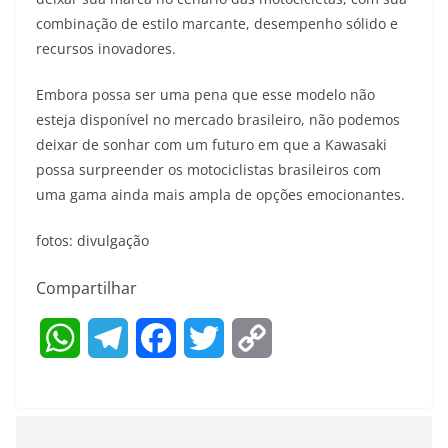
combinação de estilo marcante, desempenho sólido e
recursos inovadores.
Embora possa ser uma pena que esse modelo não
esteja disponível no mercado brasileiro, não podemos
deixar de sonhar com um futuro em que a Kawasaki
possa surpreender os motociclistas brasileiros com
uma gama ainda mais ampla de opções emocionantes.
fotos: divulgação
Compartilhar
W
T
F
T
C
h
e
a
w
o
a
l
c
i
p