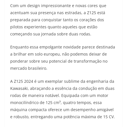
Com um design impressionante e novas cores que
s
g
b
t
L
acentuam sua presença nas estradas, a Z125 está
A
r
o
e
i
preparada para conquistar tanto os corações dos
pilotos experientes quanto aqueles que estão
p
a
o
r
n
começando sua jornada sobre duas rodas.
p
m
k
k
Enquanto essa empolgante novidade parece destinada
a brilhar em solo europeu, não podemos deixar de
ponderar sobre seu potencial de transformação no
mercado brasileiro.
A Z125 2024 é um exemplar sublime da engenharia da
Kawasaki, abraçando a essência da condução em duas
rodas de maneira notável. Equipada com um motor
monocilíndrico de 125 cm³, quatro tempos, essa
máquina compacta oferece um desempenho amigável
e robusto, entregando uma potência máxima de 15 CV.