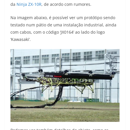
da
Ninja ZX-10R
, de acordo com rumores.
t
e
e
t
y
Na imagem abaixo, é possível ver um protótipo sendo
s
g
b
t
L
testado num pátio de uma instalação industrial, ainda
A
r
o
e
i
com cabos, com o código ‘JX0164’ ao lado do logo
‘Kawasaki’.
p
a
o
r
n
p
m
k
k