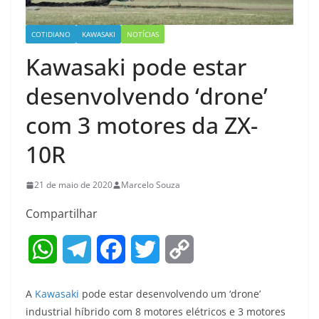
COTIDIANO
KAWASAKI
NOTÍCIAS
Kawasaki pode estar
desenvolvendo ‘drone’
com 3 motores da ZX-
10R
21 de maio de 2020
Marcelo Souza
Compartilhar
W
T
F
T
C
h
e
a
w
o
A
Kawasaki
pode estar desenvolvendo um ‘drone’
a
l
c
i
p
industrial híbrido com 8 motores elétricos e 3 motores