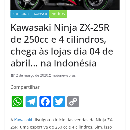
COTIDIANO
KAWASAKI
NOTÍCIAS
Kawasaki Ninja ZX-25R
de 250cc e 4 cilindros,
chega às lojas dia 04 de
abril… na Indonésia
12 de março de 2020
motonewsbrasil
Compartilhar
W
T
F
T
C
h
e
a
w
o
A
Kawasaki
divulgou o início das vendas da Ninja ZX-
a
l
c
i
p
25R, uma esportiva de 250 cc e 4 cilindros. Sim, isso