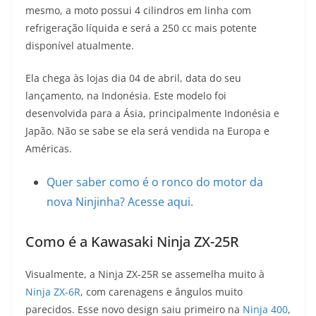
mesmo, a moto possui 4 cilindros em linha com
t
e
e
t
y
refrigeração líquida e será a 250 cc mais potente
s
g
b
t
L
disponível atualmente.
A
r
o
e
i
Ela chega às lojas dia 04 de abril, data do seu
lançamento, na Indonésia. Este modelo foi
p
a
o
r
n
desenvolvida para a Ásia, principalmente Indonésia e
p
m
k
k
Japão. Não se sabe se ela será vendida na Europa e
Américas.
Quer saber como é o ronco do motor da
nova Ninjinha? Acesse aqui.
Como é a Kawasaki Ninja ZX-25R
Visualmente, a Ninja ZX-25R se assemelha muito à
Ninja ZX-6R
, com carenagens e ângulos muito
parecidos. Esse novo design saiu primeiro na
Ninja 400
,