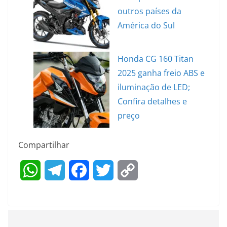
outros países da
América do Sul
Honda CG 160 Titan
2025 ganha freio ABS e
iluminação de LED;
Confira detalhes e
preço
Compartilhar
W
T
F
T
C
h
e
a
w
o
a
l
c
i
p