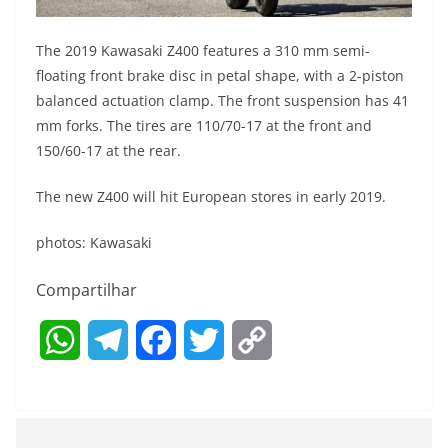
The 2019 Kawasaki Z400 features a 310 mm semi-
floating front brake disc in petal shape, with a 2-piston
balanced actuation clamp. The front suspension has 41
mm forks. The tires are 110/70-17 at the front and
150/60-17 at the rear.
The new Z400 will hit European stores in early 2019.
photos: Kawasaki
Compartilhar
W
T
F
T
C
h
e
a
w
o
a
l
c
i
p