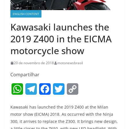
ENGLISH CONTENT
Kawasaki launches the
2019 Z400 in the EICMA
motorcycle show
20 de novembro de 2018
motonewsbrasil
Compartilhar
W
T
F
T
C
h
e
a
w
o
Kawasaki has launched the 2019 Z400 at the Milan
a
l
c
i
p
motor show (EICMA) 2018. As occurred with the Ninja
300, it arrives to replace the Z300. It brings new design,
t
e
e
t
y
a little closer to the Z650, with new LED headlight. With