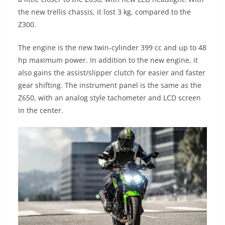
s
g
b
t
L
the new trellis chassis, it lost 3 kg, compared to the
Z300.
A
r
o
e
i
The engine is the new twin-cylinder 399 cc and up to 48
p
a
o
r
n
hp maximum power. In addition to the new engine, it
p
m
k
k
also gains the assist/slipper clutch for easier and faster
gear shifting. The instrument panel is the same as the
Z650, with an analog style tachometer and LCD screen
in the center.