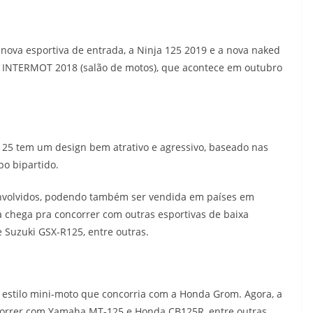
nova esportiva de entrada, a Ninja 125 2019 e a nova naked
no INTERMOT 2018 (salão de motos), que acontece em outubro
125 tem um design bem atrativo e agressivo, baseado nas
po bipartido.
envolvidos, podendo também ser vendida em países em
a chega pra concorrer com outras esportivas de baixa
 Suzuki GSX-R125, entre outras.
 estilo mini-moto que concorria com a Honda Grom. Agora, a
correr com Yamaha MT-125 e Honda CB125R, entre outras.