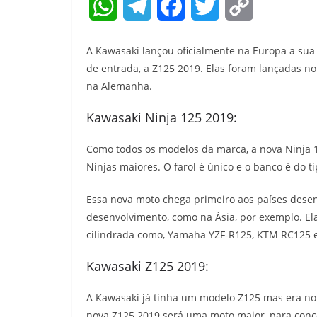
W
T
F
T
C
h
e
a
w
o
A Kawasaki lançou oficialmente na Europa a sua 
a
l
c
i
p
de entrada, a Z125 2019. Elas foram lançadas 
na Alemanha.
t
e
e
t
y
Kawasaki Ninja 125 2019:
s
g
b
t
L
A
r
o
e
i
Como todos os modelos da marca, a nova Ninja 
Ninjas maiores. O farol é único e o banco é do ti
p
a
o
r
n
Essa nova moto chega primeiro aos países des
p
m
k
k
desenvolvimento, como na Ásia, por exemplo. El
cilindrada como, Yamaha YZF-R125, KTM RC125 e
Kawasaki Z125 2019:
A Kawasaki já tinha um modelo Z125 mas era no
nova Z125 2019 será uma moto maior, para con