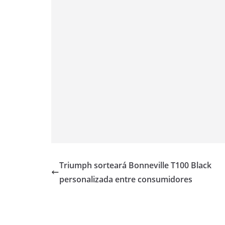
p
m
k
k
Triumph sorteará Bonneville T100 Black
personalizada entre consumidores