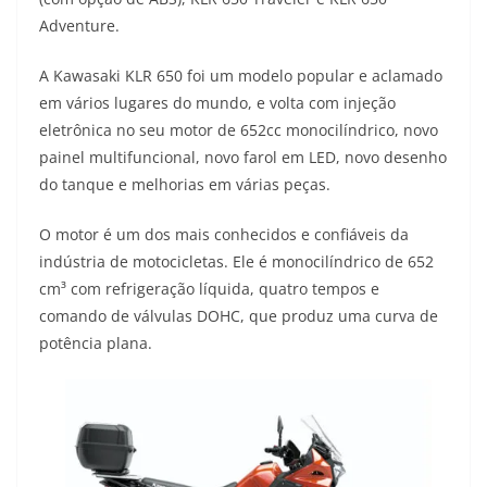
s
g
b
t
L
Adventure.
A
r
o
e
i
A Kawasaki KLR 650 foi um modelo popular e aclamado
em vários lugares do mundo, e volta com injeção
p
a
o
r
n
eletrônica no seu motor de 652cc monocilíndrico, novo
p
m
k
k
painel multifuncional, novo farol em LED, novo desenho
do tanque e melhorias em várias peças.
O motor é um dos mais conhecidos e confiáveis da
indústria de motocicletas. Ele é monocilíndrico de 652
cm³ com refrigeração líquida, quatro tempos e
comando de válvulas DOHC, que produz uma curva de
potência plana.