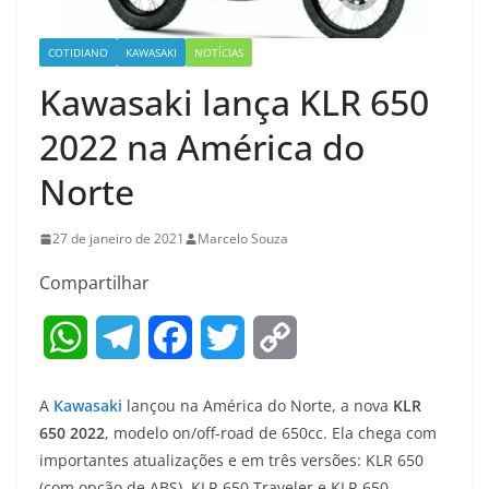
COTIDIANO
KAWASAKI
NOTÍCIAS
Kawasaki lança KLR 650
2022 na América do
Norte
27 de janeiro de 2021
Marcelo Souza
Compartilhar
W
T
F
T
C
h
e
a
w
o
A
Kawasaki
lançou na América do Norte, a nova
KLR
a
l
c
i
p
650 2022
, modelo on/off-road de 650cc. Ela chega com
importantes atualizações e em três versões: KLR 650
t
e
e
t
y
(com opção de ABS), KLR 650 Traveler e KLR 650