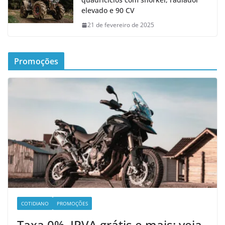
elevado e 90 CV
21 de fevereiro de 2025
Promoções
COTIDIANO
PROMOÇÕES
Taxa 0%, IPVA grátis e mais: veja