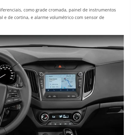
diferenciais, como grade cromada, painel de instrumentos
 e de cortina, e alarme volumétrico com sensor de