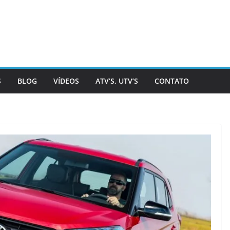
S
BLOG
VÍDEOS
ATV’S, UTV’S
CONTATO