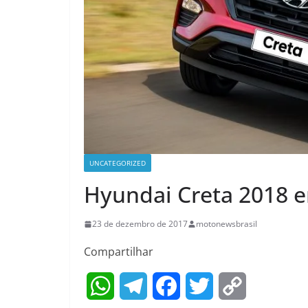
UNCATEGORIZED
Hyundai Creta 2018 e
23 de dezembro de 2017
motonewsbrasil
Compartilhar
W
T
F
T
C