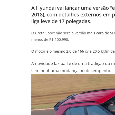
h
e
a
w
o
A Hyundai vai lançar uma versão “e
a
l
c
i
p
2018), com detalhes externos em pre
liga leve de 17 polegadas.
t
e
e
t
y
s
g
b
t
L
O Creta Sport não será a versão mais cara do SU
menos de R$ 100.990.
A
r
o
e
i
O motor é o mesmo 2.0 de 166 cv e 20,5 kgfm de
p
a
o
r
n
A novidade faz parte de uma tradição do m
p
m
k
k
sem nenhuma mudança no desempenho.