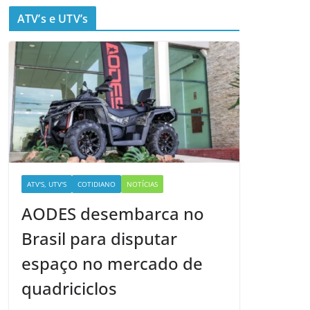
ATV’s e UTV’s
ATV'S, UTV'S
COTIDIANO
NOTÍCIAS
AODES desembarca no
Brasil para disputar
espaço no mercado de
quadriciclos