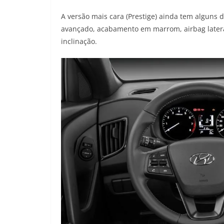
A versão mais cara (Prestige) ainda tem alguns 
avançado, acabamento em marrom, airbag lateral
inclinação.