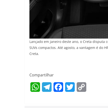
Lançado em janeiro deste ano, o Creta disputa 
SUVs compactos. Até agosto, a vantagem é do HR
Creta.
Compartilhar
W
T
F
T
C
h
e
a
w
o
a
l
c
i
p