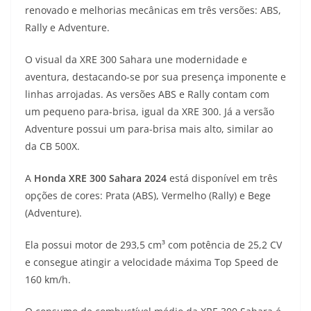
renovado e melhorias mecânicas em três versões: ABS,
t
e
e
t
y
Rally e Adventure.
s
g
b
t
L
O visual da XRE 300 Sahara une modernidade e
A
r
o
e
i
aventura, destacando-se por sua presença imponente e
linhas arrojadas. As versões ABS e Rally contam com
p
a
o
r
n
um pequeno para-brisa, igual da XRE 300. Já a versão
p
m
k
k
Adventure possui um para-brisa mais alto, similar ao
da CB 500X.
A
Honda XRE 300 Sahara 2024
está disponível em três
opções de cores: Prata (ABS), Vermelho (Rally) e Bege
(Adventure).
Ela possui motor de 293,5 cm³ com potência de 25,2 CV
e consegue atingir a velocidade máxima Top Speed de
160 km/h.