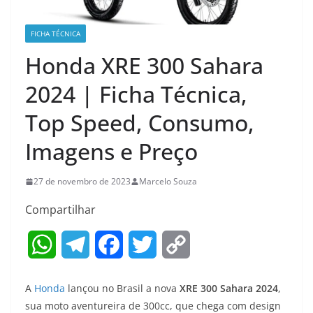
FICHA TÉCNICA
Honda XRE 300 Sahara
2024 | Ficha Técnica,
Top Speed, Consumo,
Imagens e Preço
27 de novembro de 2023
Marcelo Souza
Compartilhar
W
T
F
T
C
h
e
a
w
o
A
Honda
lançou no Brasil a nova
XRE 300 Sahara 2024
,
a
l
c
i
p
sua moto aventureira de 300cc, que chega com design