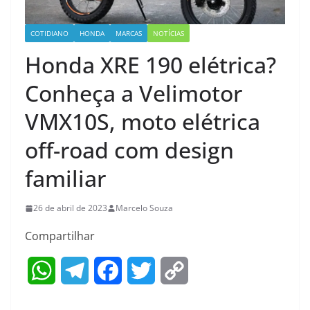
COTIDIANO
HONDA
MARCAS
NOTÍCIAS
Honda XRE 190 elétrica?
Conheça a Velimotor
VMX10S, moto elétrica
off-road com design
familiar
26 de abril de 2023
Marcelo Souza
Compartilhar
W
T
F
T
C
h
e
a
w
o