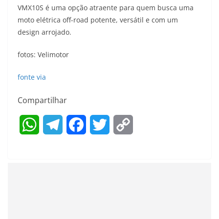
VMX10S é uma opção atraente para quem busca uma
moto elétrica off-road potente, versátil e com um
design arrojado.
fotos: Velimotor
fonte
via
Compartilhar
W
T
F
T
C
h
e
a
w
o
a
l
c
i
p
t
e
e
t
y
s
g
b
t
L