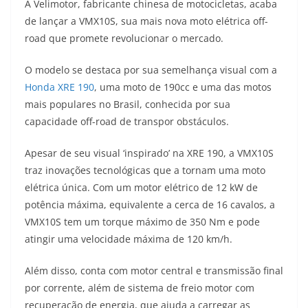
A Velimotor, fabricante chinesa de motocicletas, acaba
a
l
c
i
p
de lançar a VMX10S, sua mais nova moto elétrica off-
road que promete revolucionar o mercado.
t
e
e
t
y
O modelo se destaca por sua semelhança visual com a
s
g
b
t
L
Honda XRE 190
, uma moto de 190cc e uma das motos
A
r
o
e
i
mais populares no Brasil, conhecida por sua
capacidade off-road de transpor obstáculos.
p
a
o
r
n
p
m
k
k
Apesar de seu visual ‘inspirado’ na XRE 190, a VMX10S
traz inovações tecnológicas que a tornam uma moto
elétrica única. Com um motor elétrico de 12 kW de
potência máxima, equivalente a cerca de 16 cavalos, a
VMX10S tem um torque máximo de 350 Nm e pode
atingir uma velocidade máxima de 120 km/h.
Além disso, conta com motor central e transmissão final
por corrente, além de sistema de freio motor com
recuperação de energia, que ajuda a carregar as