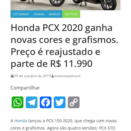
COTIDIANO
HONDA
MARCAS
NOTÍCIAS
Honda PCX 2020 ganha
novas cores e grafismos.
Preço é reajustado e
parte de R$ 11.990
29 de outubro de 2019
motonewsbrasil
Compartilhar
W
T
F
T
C
h
e
a
w
o
A
Honda
lançou a PCX 150 2020, que chega com novas
a
l
c
i
p
cores e grafismos. Agora são quatro versões: PCX STD