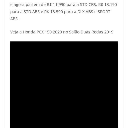
e agora partem de R$ 11.990 para a STD CBS, R$ 13.190
para a STD ABS e R$ 13.590 para a DLX ABS e SPORT
ABS.
Veja a Honda PCX 150 2020 no Salão Duas Rodas 2019: