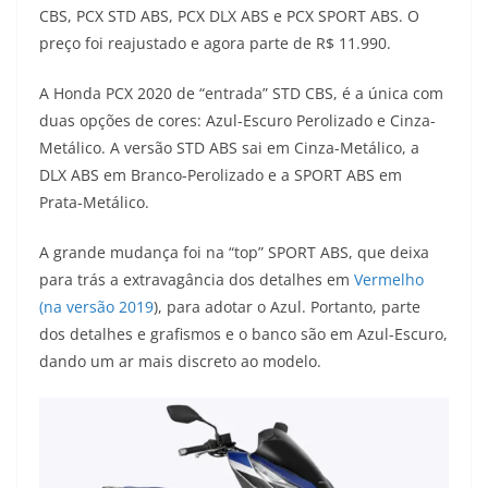
CBS, PCX STD ABS, PCX DLX ABS e PCX SPORT ABS. O
t
e
e
t
y
preço foi reajustado e agora parte de R$ 11.990.
s
g
b
t
L
A Honda PCX 2020 de “entrada” STD CBS, é a única com
A
r
o
e
i
duas opções de cores: Azul-Escuro Perolizado e Cinza-
Metálico. A versão STD ABS sai em Cinza-Metálico, a
p
a
o
r
n
DLX ABS em Branco-Perolizado e a SPORT ABS em
p
m
k
k
Prata-Metálico.
A grande mudança foi na “top” SPORT ABS, que deixa
para trás a extravagância dos detalhes em
Vermelho
(na versão 2019
), para adotar o Azul. Portanto, parte
dos detalhes e grafismos e o banco são em Azul-Escuro,
dando um ar mais discreto ao modelo.