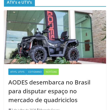
ATV’s e UTV’s
ATV'S, UTV'S
COTIDIANO
NOTÍCIAS
AODES desembarca no Brasil
para disputar espaço no
mercado de quadriciclos
2 de julho de 2026
Marcelo Souza