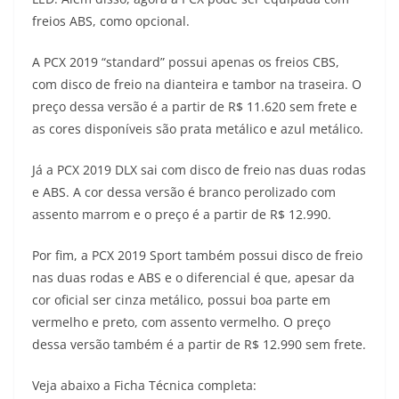
s
g
b
t
L
freios ABS, como opcional.
A
r
o
e
i
A PCX 2019 “standard” possui apenas os freios CBS,
com disco de freio na dianteira e tambor na traseira. O
p
a
o
r
n
preço dessa versão é a partir de R$ 11.620 sem frete e
p
m
k
k
as cores disponíveis são prata metálico e azul metálico.
Já a PCX 2019 DLX sai com disco de freio nas duas rodas
e ABS. A cor dessa versão é branco perolizado com
assento marrom e o preço é a partir de R$ 12.990.
Por fim, a PCX 2019 Sport também possui disco de freio
nas duas rodas e ABS e o diferencial é que, apesar da
cor oficial ser cinza metálico, possui boa parte em
vermelho e preto, com assento vermelho. O preço
dessa versão também é a partir de R$ 12.990 sem frete.
Veja abaixo a Ficha Técnica completa: