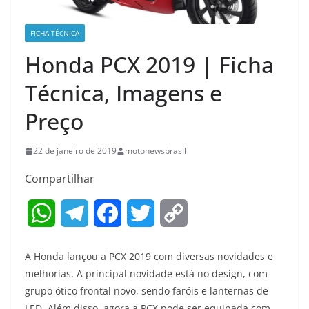
FICHA TÉCNICA
Honda PCX 2019 | Ficha
Técnica, Imagens e
Preço
22 de janeiro de 2019
motonewsbrasil
Compartilhar
W
T
F
T
C
h
e
a
w
o
A Honda lançou a PCX 2019 com diversas novidades e
a
l
c
i
p
melhorias. A principal novidade está no design, com
grupo ótico frontal novo, sendo faróis e lanternas de
t
e
e
t
y
LED. Além disso, agora a PCX pode ser equipada com