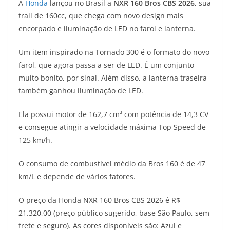
A
Honda
lançou no Brasil a
NXR 160 Bros CBS 2026
, sua
a
l
c
i
p
trail de 160cc, que chega com novo design mais
encorpado e iluminação de LED no farol e lanterna.
t
e
e
t
y
Um item inspirado na Tornado 300 é o formato do novo
s
g
b
t
L
farol, que agora passa a ser de LED. É um conjunto
A
r
o
e
i
muito bonito, por sinal. Além disso, a lanterna traseira
também ganhou iluminação de LED.
p
a
o
r
n
p
m
k
k
Ela possui motor de 162,7 cm³ com potência de 14,3 CV
e consegue atingir a velocidade máxima Top Speed de
125 km/h.
O consumo de combustível médio da Bros 160 é de 47
km/L e depende de vários fatores.
O preço da Honda NXR 160 Bros CBS 2026 é R$
21.320,00 (preço público sugerido, base São Paulo, sem
frete e seguro). As cores disponíveis são: Azul e