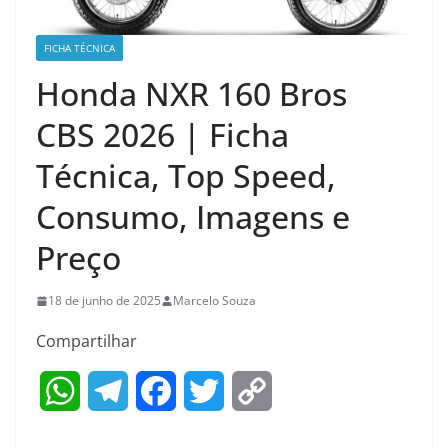
FICHA TÉCNICA
Honda NXR 160 Bros
CBS 2026 | Ficha
Técnica, Top Speed,
Consumo, Imagens e
Preço
18 de junho de 2025
Marcelo Souza
Compartilhar
W
T
F
T
C
h
e
a
w
o