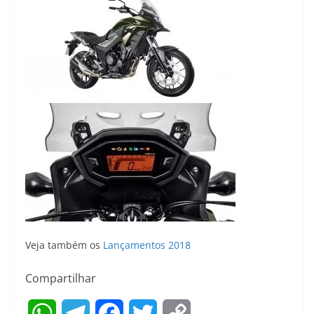
Veja também os
Lançamentos 2018
Compartilhar
W
T
F
T
C