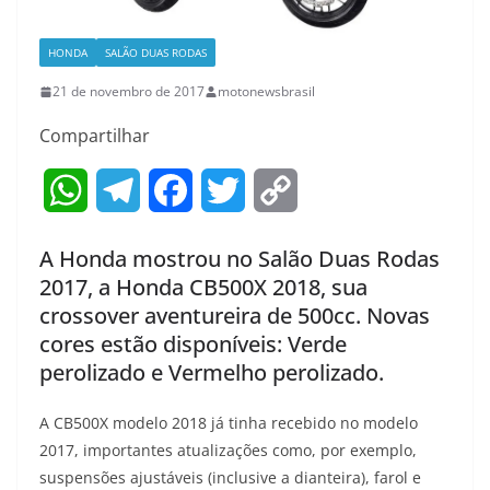
HONDA
SALÃO DUAS RODAS
21 de novembro de 2017
motonewsbrasil
Compartilhar
W
T
F
T
C
h
e
a
w
o
A Honda mostrou no Salão Duas Rodas
a
l
c
i
p
2017, a Honda CB500X 2018, sua
crossover aventureira de 500cc. Novas
t
e
e
t
y
cores estão disponíveis: Verde
s
g
b
t
L
perolizado e Vermelho perolizado.
A
r
o
e
i
A CB500X modelo 2018 já tinha recebido no modelo
2017, importantes atualizações como, por exemplo,
p
a
o
r
n
suspensões ajustáveis (inclusive a dianteira), farol e